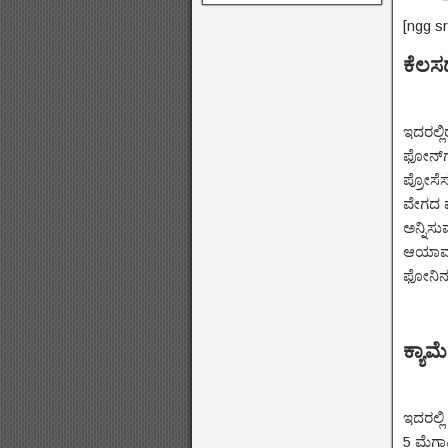
[ngg s
ಕೆಲಸ
ಇದರಲ್ಲಿ
ಫೋನ್‌ಗ
ಪ್ರೋಸೆ
ವೇಗದ ಫ
ಅನ್ನಿಸ
ಆಯಾಮದ 
ಫೋನಿನ 
ಕ್ಯಾಮ
ಇದರಲ್ಲಿ
5 ಮೆಗಾಪ