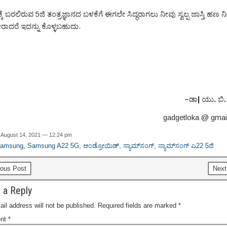
ೆ ಬರಲಿರುವ 5ಜಿ ತಂತ್ರಜ್ಞಾನದ ಬಳಕೆಗೆ ಈಗಲೇ ಸಿದ್ಧರಾಗಲು ನೀವು ಸ್ವಲ್ಪ ಜಾಸ್ತಿ ಹಣ
ದ್ದೀರಾದರೆ ಇದನ್ನು ಕೊಳ್ಳಬಹುದು.
–
ಡಾ
|
ಯು
.
ಬಿ
gadgetloka @ gmai
 August 14, 2021 — 12:24 pm
amsung
,
Samsung A22 5G
,
ಆಂಡ್ರೋಯಿಡ್
,
ಸ್ಯಾಮ್‌ಸಂಗ್
,
ಸ್ಯಾಮ್‌ಸಂಗ್ ಎ22 5ಜಿ
ous Post
Next
 a Reply
il address will not be published.
Required fields are marked
*
nt
*