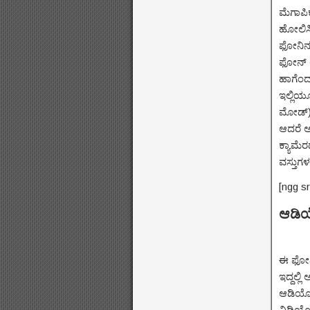
ಮೆಗಾಪಿಕ
ಹೋಲಿಸಿ
ಫೋನಿನಲ
ಫೋನ್ ಅ
ಹಾಗೆಂದ
ಇಲ್ಲಿಯೂ
ಮೋಡ್) 
ಆದರೆ ಅ
ಕ್ಯಾಮೆ
ವಸ್ತು
[ngg s
ಆಡಿ
ಈ ಫೋನಿ
ಇದ್ದಲ್
ಆಡಿಯೋ 
ವಿಡಿಯೋ 