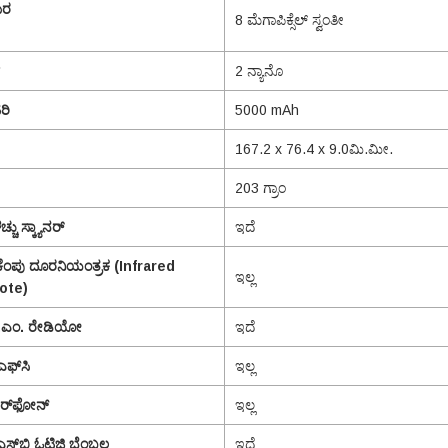
ೆರ
8 ಮೆಗಾಪಿಕ್ಸೆಲ್ ಸ್ವಂತೀ
2 ನ್ಯಾನೊ
ರಿ
5000 mAh
167.2 x 76.4 x 9.0ಮಿ.ಮೀ.
203 ಗ್ರಾಂ
್ಚು ಸ್ಕ್ಯಾನರ್
ಇದೆ
ಂಪು ದೂರನಿಯಂತ್ರಕ (
Infrared
ಇಲ್ಲ
ote)
.ಎಂ. ರೇಡಿಯೋ
ಇದೆ
ಎಫ್‌ಸಿ
ಇಲ್ಲ
್‌ಫೋನ್
‌ಇಲ್ಲ
್‌ಬಿ ಓಟಿಜಿ ಬೆಂಬಲ
ಇದೆ