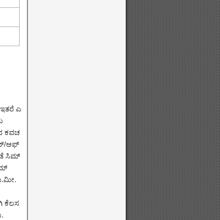
)
 ಇತರೆ ಎ
ೆ
ಾಗದ ಕವಚ
ನ್/ಆಫ್
ಡೆ ಸಿಮ್
ಿಮ್
ಮಿ.ಮೀ.
ಿ ಕೆಲಸ
ು.