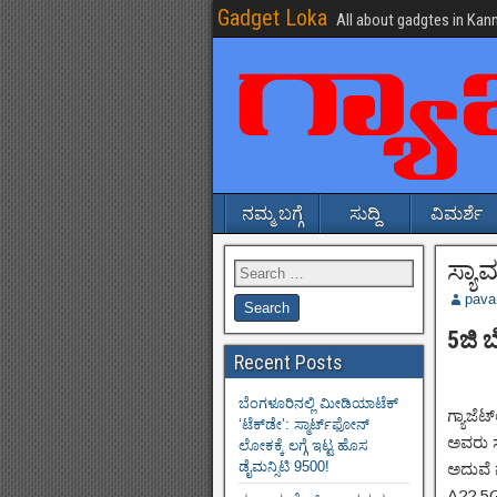
Gadget Loka
All about gadgtes in Kan
ನಮ್ಮ ಬಗ್ಗೆ
ಸುದ್ದಿ
ವಿಮರ್ಶೆ
ಸ್ಯಾಮ
pava
5ಜಿ ಬ
Recent Posts
ಬೆಂಗಳೂರಿನಲ್ಲಿ ಮೀಡಿಯಾಟೆಕ್‌
ಗ್ಯಾಜೆಟ
‘ಟೆಕ್‌ಡೇ’: ಸ್ಮಾರ್ಟ್‌ಫೋನ್
ಅವರು ಸ್
ಲೋಕಕ್ಕೆ ಲಗ್ಗೆ ಇಟ್ಟ ಹೊಸ
ಡೈಮನ್ಸಿಟಿ 9500!
ಅದುವೆ 
A22 5