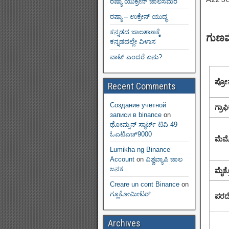
ರಷ್ಯಾ ಯುಕ್ರೇನ್ ಜಾಲಸಮರ
ರಷ್ಯಾ – ಉಕ್ರೇನ್ ಯುದ್ಧ
ಕನ್ನಡದ ಜಾಲತಾಣಕ್ಕೆ
ಗುಣವೈ
ಕನ್ನಡದಲ್ಲೇ ವಿಳಾಸ
ವಾಟ್ ಎಂದರೆ ಏನು?
ಪ್ರೋ
Recent Comments
Создание учетной
ಗ್ರಾಫ
записи в binance
on
ಥೋಮ್ಸನ್ ಸ್ಮಾರ್ಟ್‌ ಟಿವಿ 49
ಓಎಟಿಎಚ್9000
ಮೆಮ
Lumikha ng Binance
Account
on
ವಿಶ್ವವ್ಯಾಪಿ ಜಾಲ
ಜನಕ
ಮೈಕ್
Creare un cont Binance
on
ಗ್ಲೂಕೋಮೀಟರ್
ಪರದ
Archives