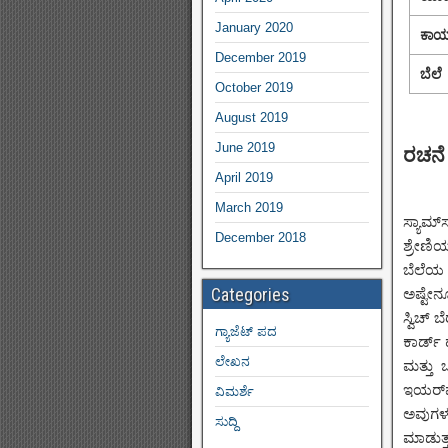
January 2020
ಕಾರ್
December 2019
ಬೆಲೆ
October 2019
August 2019
June 2019
ರಚನೆ 
April 2019
March 2019
ಸ್ಯಾಮ್
December 2018
ಶ್ರೇಣಿಯ
ಬೆಲೆಯ 
Categories
ಅಷ್ಟೇನ
ಸ್ವಿಚ್ 
ಗ್ಯಾಜೆಟ್ ಪದ
ಕಾರ್ಡ್
ಲೇಖನ
ಮತ್ತು 
ಇಯರ್‌ಫ
ವಿಮರ್ಶೆ
ಅವುಗಳ 
ಸುದ್ದಿ
ಮಾಡುತ್ತ