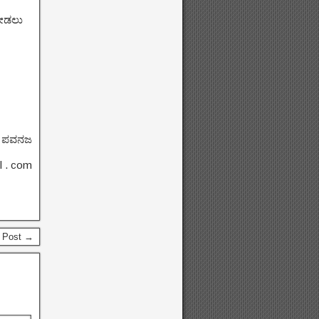
 ನೀಡಲು
.
ಪವನಜ
l . com
 Post →