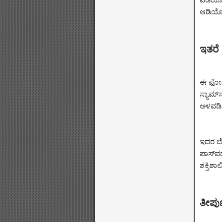
ಆಡಿಯೋ 
ಇತರೆ
ಈ ಫೋನಿನ
ಸ್ಯಾಮ್
ಅಳವಡಿಸಿ
ಇದರ ಬೆರ
ಪಾಸ್‌ವ
ಶಕ್ತಿಶಾ
ತೀರ್ಪ