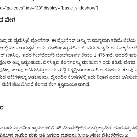
rc=”galleries” ids=”33″ display=”basic_slideshow”]
ದ ವೇಗ
ರುವುದು ಡೈಮೆನ್ಸಿಟಿ ಪ್ರೋಸೆಸರ್. ಈ ಪ್ರೋಸೆಸರ್ ಅನ್ನು ಸಾಮಾನ್ಯವಾಗಿ ಕಡಿಮೆ ಬೆಲೆಯ
ಳಲ್ಲಿ ಬಲಸಲಾಗುತ್ತದೆ. ಅದು ಯಾಕೋ ಸ್ಯಾಮ್‌ಸಂಗ್‌ನವರು ತಮ್ಮದೇ ಆದ ಎಕ್ಸಿನೋಸ
ಸರ್ ಬಳಸಿಲ್ಲ. ಇದರ ಗೀಕ್‌ಬೆಂಚ್5 ಬೆಂಚ್‌ಮಾರ್ಕ್ ಕೇವಲ 1,475 ಇದೆ. ಅಂದರೆ ಇದ
ೋನ್ ಅಲ್ಲ ಎನ್ನಬಹುದು. ದಿನನಿತ್ಯದ ಕೆಲಸಗಳನ್ನು ಮಾಡುವಾಗ ಇದು ಕಡಿಮೆ ವೇಗ
ುವುದಿಲ್ಲ. ಹಲವು ಆಟಗಳನ್ನೂ ಒಂದು ಮಟ್ಟಿಗೆ ತೃಪ್ತಿದಾಯಕವಾಗಿ ಆಡಬಹುದು. ಕೆಲವು
ಆಟಗಳನ್ನೂ ಆಡಬಹುದು. ದೈನಂದಿನ ಕೆಲಸಗಳಲ್ಲಿ ಇದು ನಿಧಾನ ಎಂದು ಅನಿಸುವುದಿ
ಬೆಲೆಗೆ ಹೋಲಿಸಿದರೆ ಕೆಲಸದ ವೇಗ ತೃಪ್ತಿದಾಯಕವಾಗಿದೆ.
ೆರ
 ಮೂರು ಪ್ರಾಥಮಿಕ ಕ್ಯಾಮೆರಗಳಿವೆ. 48 ಮೆಗಾಪಿಕ್ಸೆಲ್‌ನ ಮುಖ್ಯ ಕ್ಯಾಮೆರ, ದೂರವನ್ನು 
ಿಕ್ಸೆಲ್‌ನ ಕ್ಯಾಮೆರ ಮತ್ತು ಅತಿ ಅಗಲದ ದೃಶ್ಯವನ್ನು (ultra-wide) ಚಿತ್ರೀಕರಿಸಲು 2