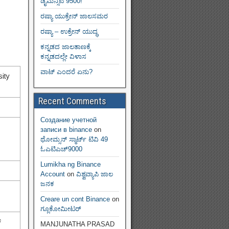
ಡೈಮನ್ಸಿಟಿ 9500!
ರಷ್ಯಾ ಯುಕ್ರೇನ್ ಜಾಲಸಮರ
ರಷ್ಯಾ – ಉಕ್ರೇನ್ ಯುದ್ಧ
ಕನ್ನಡದ ಜಾಲತಾಣಕ್ಕೆ
ಕನ್ನಡದಲ್ಲೇ ವಿಳಾಸ
ವಾಟ್ ಎಂದರೆ ಏನು?
sity
Recent Comments
Создание учетной
записи в binance
on
ಥೋಮ್ಸನ್ ಸ್ಮಾರ್ಟ್‌ ಟಿವಿ 49
ಓಎಟಿಎಚ್9000
Lumikha ng Binance
Account
on
ವಿಶ್ವವ್ಯಾಪಿ ಜಾಲ
ಜನಕ
Creare un cont Binance
on
ಗ್ಲೂಕೋಮೀಟರ್
್
MANJUNATHA PRASAD