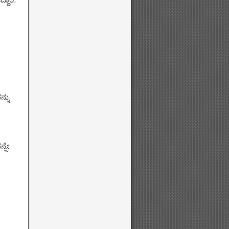
್ನು
ನ್ನೇ