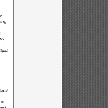
ಾಗ
ಲ್ಲ.
ೋ
ಲ್ಲ.
ು
್ತಿರದ
‌ಫೋನ್
ಶನ್
್ದಾರೆ.