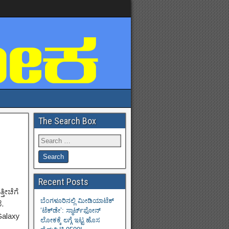
The Search Box
Recent Posts
ತೀಚೆಗೆ
ಬೆಂಗಳೂರಿನಲ್ಲಿ ಮೀಡಿಯಾಟೆಕ್‌
ೆ.
‘ಟೆಕ್‌ಡೇ’: ಸ್ಮಾರ್ಟ್‌ಫೋನ್
Galaxy
ಲೋಕಕ್ಕೆ ಲಗ್ಗೆ ಇಟ್ಟ ಹೊಸ