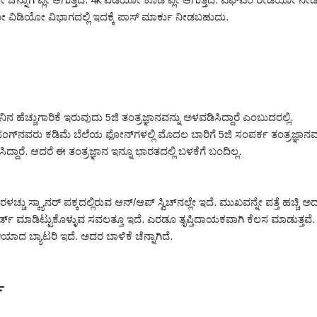
ವಿಡಿಯೋ ವಿಭಾಗದಲ್ಲಿ ಇದಕ್ಕೆ ಪಾಸ್ ಮಾರ್ಕು ನೀಡಬಹುದು.
 ಹೆಚ್ಚುಗಾರಿಕೆ ಇರುವುದು 5ಜಿ ತಂತ್ರಜ್ಞಾನವನ್ನು ಅಳವಡಿಸಿದ್ದಾರೆ ಎಂಬುದರಲ್ಲಿ.
‌ಸಂಗ್‌ನವರು ಕಡಿಮೆ ಬೆಲೆಯ ಫೋನ್‌ಗಳಲ್ಲಿ ಮೊದಲ ಬಾರಿಗೆ 5ಜಿ ಸಂಪರ್ಕ ತಂತ್ರಜ್ಞಾನವನ
ದ್ದಾರೆ. ಆದರೆ ಈ ತಂತ್ರಜ್ಞಾನ ಇನ್ನೂ ಭಾರತದಲ್ಲಿ ಬಳಕೆಗೆ ಬಂದಿಲ್ಲ.
ಳಚ್ಚು ಸ್ಕ್ಯಾನರ್ ಪಕ್ಕದಲ್ಲಿರುವ ಆನ್/ಆಪ್ ಸ್ವಿಚ್‌ನಲ್ಲೇ ಇದೆ. ಮುಖವನ್ನೇ ಪತ್ತೆ ಹಚ್ಚಿ ಅದ
ರ್ಡ್ ಮಾಡಿಟ್ಟುಕೊಳ್ಳುವ ಸವಲತ್ತೂ ಇದೆ. ಎರಡೂ ತೃಪ್ತಿದಾಯಕವಾಗಿ ಕೆಲಸ ಮಾಡುತ್ತವೆ.
ಲಿಯಾದ ಬ್ಯಾಟರಿ ಇದೆ. ಅದರ ಬಾಳಿಕೆ ಚೆನ್ನಾಗಿದೆ.
ು