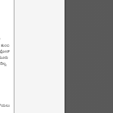
್
ು ತುಂಬ
ದ ಫೋನ್
 ಮೂರು
ಲ್ಲ.
ತಿಳಿಯಲು