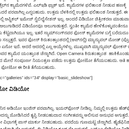
್ಸೆಲ್‌ನ ಕ್ಯಾಮೆರಗಳಿವೆ. ಎಲ್‌ಇಡಿ ಫ್ಲಾಶ್ ಇದೆ. ಕ್ಯಾಮೆರಗಳ ಫಲಿತಾಂಶ ನೀಡುವ ಹಣಕ್ಕೆ
ದರೆ ಪರವಾಗಿಲ್ಲ ಎನ್ನಬಹುದು. ಉತ್ತಮ ಬೆಳಕಿನಲ್ಲಿ ಉತ್ತಮ ಫಲಿತಾಂಶ ನೀಡುತ್ತದೆ. ಈ
್ಲಿ ಅಪ್ಟಿಕಲ್ ಇಮೇಜ್ ಸ್ಟೆಬಿಲೈಸೇಶನ್ ಇಲ್ಲ. ಅಂದರೆ ವಿಡಿಯೋ ಚಿತ್ರೀಕರಣ ಮಾಡುವ
ಲುಗಾಡಿದರೆ ವಿಡಿಯೋವೂ ಅಲುಗಾಡುತ್ತದೆ. ಸ್ವಂತೀ ಕ್ಯಾಮೆರ ಹೇಳಿಕೊಳ್ಳುವಂತೇನೂ ಇ
ು ಕೆಟ್ಟದಾಗಿಯೂ ಇಲ್ಲ. ಇತರೆ ಸ್ಯಾಮ್‌ಸಂಗ್‌ನವರ ಫೋನ್ ಕ್ಯಾಮೆರಗಳ ಬಗ್ಗೆ ಬರೆದುದೂ
 ಸಲ್ಲುತ್ತದೆ. ಇವರ ಫೋನ್ ಕಿರುತಂತ್ರಾಂಶದಲ್ಲಿ (ಆಪ್‌ನಲ್ಲಿ) ಮ್ಯಾನ್ಯುವಲ್ ಮೋಡ್ (ಪ್ರ
ಏನೋ ಇದೆ. ಆದರೆ ಅದರಲ್ಲಿ ಎಲ್ಲ ಆಯ್ಕೆಗಳಿಲ್ಲ. ಮುಖ್ಯವಾಗಿ ಮ್ಯಾನ್ಯುವಲ್ ಫೋಕಸ್ ಇ
ವರ ಕ್ಯಾಮೆರ ಯಂತ್ರಾಂಶ ಚೆನ್ನಾಗಿದೆ. Open Camera ಕಿರುತಂತ್ರಾಂಶ ಹಾಕಿಕೊಂಡ
ರದ ಮೇಲೆ ಸಂಪೂರ್ಣ ನಿಯಂತ್ರಣ ಪಡೆದು ಉತ್ತಮ ಫೋಟೋ ತೆಗೆಯಬಹುದು. ಅತಿ ಹತ
ಗಳ ಫೋಟೋ ಈ ರೀತಿ ತೆಗೆಯಬಹುದು.
rc=”galleries” ids=”34″ display=”basic_slideshow”]
ಯೋ ವಿಡಿಯೋ
ನ ಆಡಿಯೋ ಇಂಜಿನ್ ಪರವಾಗಿಲ್ಲ. ಇಯರ್‌ಫೋನ್ ನೀಡಿಲ್ಲ. ನಿಮ್ಮಲ್ಲಿ ಉತ್ತಮ ಹೆಡ್
ಲಿ ಅದನ್ನು ಜೋಡಿಸಿದರೆ ತೃಪ್ತಿ ನೀಡಬಹುದಾದ ಸಂಗೀತವನ್ನು ಆಲಿಸುವ ಅನುಭವ ಆಗುತ್ತದೆ.
ವಿಭಾಗಕ್ಕೆ ಪಾಸ್ ಮಾರ್ಕು ನೀಡಬಹುದು. ಪರದೆಯ ಗುಣಮಟ್ಟ ಚೆನ್ನಾಗಿದೆ. ಹೈಡೆಫಿನಿ
ಚೆನ್ನಾಗಿ ಪ್ಲೇ ಆಗುತ್ತದೆ. 4k ವಿಡಿಯೋ ಕೂಡ ಪ್ಲೇ ಆಗುತ್ತದೆ. ಎಫ್‌ಎಂ ರೇಡಿಯೋ ನೀಡಿದ