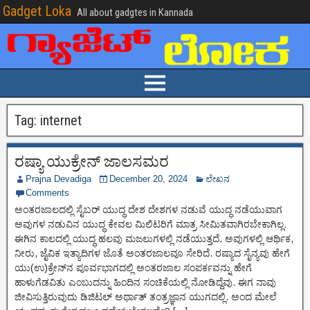
Gadget Loka
All about gadgtes in Kannada
Tag:
internet
ರಷ್ಯಾ ಯುಕ್ರೇನ್ ಜಾಲಸಮರ
Prajna Devadiga
December 20, 2024
ಲೇಖನ
Comments
ಅಂತರಜಾಲದಲ್ಲಿ ಸೈಬರ್ ಯುದ್ಧ ದೇಶ ದೇಶಗಳ ನಡುವೆ ಯುದ್ಧ ನಡೆಯುವಾಗ
ಅವುಗಳ ನಡುವಿನ ಯುದ್ಧ ಕೇವಲ ಮಿಲಿಟರಿಗೆ ಮಾತ್ರ ಸೀಮಿತವಾಗಿರಬೇಕಾಗಿಲ್ಲ.
ಈಗಿನ ಕಾಲದಲ್ಲಿ ಯುದ್ಧ ಹಲವು ಮಜಲುಗಳಲ್ಲಿ ನಡೆಯುತ್ತದೆ. ಅವುಗಳಲ್ಲಿ ಆರ್ಥಿಕ,
ನೀರು, ಜೈವಿಕ ಇತ್ಯಾದಿಗಳ ಜೊತೆ ಅಂತರಜಾಲವೂ ಸೇರಿದೆ. ರಷ್ಯಾದ ಸೈನ್ಯವು ಹೇಗೆ
ಯು(ಉ)ಕ್ರೇನ್‌ನ ಪೂರ್ವಭಾಗದಲ್ಲಿ ಅಂತರಜಾಲ ಸಂಪರ್ಕವನ್ನು ಹೇಗೆ
ಹಾಳುಗೆಡವಿತು ಎಂಬುದನ್ನು ಹಿಂದಿನ ಸಂಚಿಕೆಯಲ್ಲಿ ನೋಡಿದ್ದೆವು. ಈಗ ನಾವು
ಜೀವಿಸುತ್ತಿರುವುದು ಡಿಜಿಟಲ್ ಅರ್ಥಾತ್ ತಂತ್ರಜ್ಞಾನ ಯುಗದಲ್ಲಿ. ಅಂದ ಮೇಲೆ