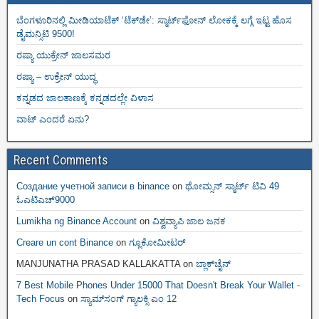
ಬೆಂಗಳೂರಿನಲ್ಲಿ ಮೀಡಿಯಾಟೆಕ್‌ ‘ಟೆಕ್‌ಡೇ’: ಸ್ಮಾರ್ಟ್‌ಫೋನ್ ಲೋಕಕ್ಕೆ ಲಗ್ಗೆ ಇಟ್ಟ ಹೊಸ
ಡೈಮನ್ಸಿಟಿ 9500!
ರಷ್ಯಾ ಯುಕ್ರೇನ್ ಜಾಲಸಮರ
ರಷ್ಯಾ – ಉಕ್ರೇನ್ ಯುದ್ಧ
ಕನ್ನಡದ ಜಾಲತಾಣಕ್ಕೆ ಕನ್ನಡದಲ್ಲೇ ವಿಳಾಸ
ವಾಟ್ ಎಂದರೆ ಏನು?
Recent Comments
Создание учетной записи в binance
on
ಥೋಮ್ಸನ್ ಸ್ಮಾರ್ಟ್‌ ಟಿವಿ 49
ಓಎಟಿಎಚ್9000
Lumikha ng Binance Account
on
ವಿಶ್ವವ್ಯಾಪಿ ಜಾಲ ಜನಕ
Creare un cont Binance
on
ಗ್ಲೂಕೋಮೀಟರ್
MANJUNATHA PRASAD KALLAKATTA
on
ಬ್ಲಾಕ್‌ಚೈನ್‌
7 Best Mobile Phones Under 15000 That Doesn't Break Your Wallet -
Tech Focus
on
ಸ್ಯಾಮ್‌ಸಂಗ್ ಗ್ಯಾಲಕ್ಸಿ ಎಂ 12