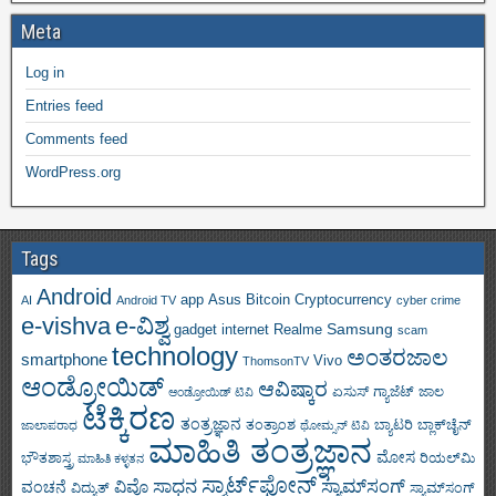
Meta
Log in
Entries feed
Comments feed
WordPress.org
Tags
Android
app
Asus
Bitcoin
Cryptocurrency
AI
Android TV
cyber crime
e-vishva
e-ವಿಶ್ವ
Samsung
gadget
internet
Realme
scam
technology
ಅಂತರಜಾಲ
smartphone
Vivo
ThomsonTV
ಆಂಡ್ರೋಯಿಡ್
ಆವಿಷ್ಕಾರ
ಏಸುಸ್
ಗ್ಯಾಜೆಟ್
ಜಾಲ
ಆಂಡ್ರೋಯಿಡ್ ಟಿವಿ
ಟೆಕ್ಕಿರಣ
ತಂತ್ರಜ್ಞಾನ
ತಂತ್ರಾಂಶ
ಬ್ಯಾಟರಿ
ಬ್ಲಾಕ್‌ಚೈನ್
ಜಾಲಾಪರಾಧ
ಥೋಮ್ಸನ್ ಟಿವಿ
ಮಾಹಿತಿ ತಂತ್ರಜ್ಞಾನ
ಮೋಸ
ಭೌತಶಾಸ್ತ್ರ
ರಿಯಲ್‌ಮಿ
ಮಾಹಿತಿ ಕಳ್ಳತನ
ಸ್ಮಾರ್ಟ್‌ಫೋನ್
ಸಾಧನ
ಸ್ಯಾಮ್‌ಸಂಗ್
ವಿವೊ
ವಂಚನೆ
ವಿದ್ಯುತ್
ಸ್ಯಾಮ್‌ಸಂಗ್