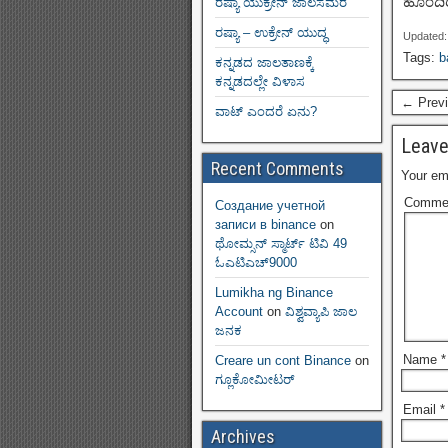
ಹೊಂದಿರ
ರಷ್ಯಾ ಯುಕ್ರೇನ್ ಜಾಲಸಮರ
ರಷ್ಯಾ – ಉಕ್ರೇನ್ ಯುದ್ಧ
Updated:
Tags:
b
ಕನ್ನಡದ ಜಾಲತಾಣಕ್ಕೆ
ಕನ್ನಡದಲ್ಲೇ ವಿಳಾಸ
← Previ
ವಾಟ್ ಎಂದರೆ ಏನು?
Leave
Recent Comments
Your ema
Comme
Создание учетной
записи в binance
on
ಥೋಮ್ಸನ್ ಸ್ಮಾರ್ಟ್‌ ಟಿವಿ 49
ಓಎಟಿಎಚ್9000
Lumikha ng Binance
Account
on
ವಿಶ್ವವ್ಯಾಪಿ ಜಾಲ
ಜನಕ
Name
*
Creare un cont Binance
on
ಗ್ಲೂಕೋಮೀಟರ್
Email
*
Archives