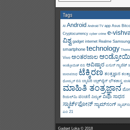
Tags
Android
app
Asus
Bitco
AI
Android TV
e-vishv
Cryptocurrency
cyber crime
ವಿಶ್ವ
Samsung
gadget
internet
Realme
technology
smartphone
Thom
ಆಂಡ್ರೋಯಿ
ಅಂತರಜಾಲ
Vivo
ಆವಿಷ್ಕಾರ
ಏಸುಸ್
ಗ್ಯಾಜೆಟ್
ಆಂಡ್ರೋಯಿಡ್ ಟಿವಿ
ಟೆಕ್ಕಿರಣ
ತಂತ್ರಜ್ಞಾನ
ತಂತ್ರ
ಜಾಲಾಪರಾಧ
ಬ್ಯಾಟರಿ
ಬ್ಲಾಕ್‌ಚೈನ್
ಭೌತಶಾಸ್ತ್ರ
ಥೋಮ್ಸನ್ ಟಿವಿ
ಮಾಹಿ
ಮಾಹಿತಿ ತಂತ್ರಜ್ಞಾನ
ಮೋ
ಸಾಧನ
ವಿವೊ
ವಂಚನೆ
ರಿಯಲ್‌ಮಿ
ವಿದ್ಯುತ್
ಸ್ಮಾರ್ಟ್‌ಫೋನ್
ಸ್ಯಾಮ್‌ಸಂಗ್
ಸ್ಯಾಮ್‌ಸಂಗ
ಎಂ 21
Gadget Loka © 2018