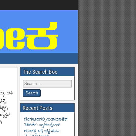
The Search Box
್ಯ. ಅತಿ
ಬ್ಲ್
ಟ್ಝ್,
Recent Posts
ುತ್ತದೆ.
ಬೆಂಗಳೂರಿನಲ್ಲಿ ಮೀಡಿಯಾಟೆಕ್‌
ಿ
‘ಟೆಕ್‌ಡೇ’: ಸ್ಮಾರ್ಟ್‌ಫೋನ್
ಲೋಕಕ್ಕೆ ಲಗ್ಗೆ ಇಟ್ಟ ಹೊಸ