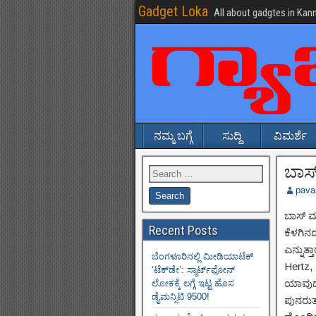
Gadget Loka
All about gadgtes in Kan
ನಮ್ಮ ಬಗ್ಗೆ
ಸುದ್ದಿ
ವಿಮರ್ಶೆ
ಬಾಸ್ 
pava
ಬಾಸ್ ಮತ
Recent Posts
ಕೆಳಗಿನದ
ಎನ್ನುತ್
ಬೆಂಗಳೂರಿನಲ್ಲಿ ಮೀಡಿಯಾಟೆಕ್‌
Hertz, 
‘ಟೆಕ್‌ಡೇ’: ಸ್ಮಾರ್ಟ್‌ಫೋನ್
ಯಾವುದೇ 
ಲೋಕಕ್ಕೆ ಲಗ್ಗೆ ಇಟ್ಟ ಹೊಸ
ಡೈಮನ್ಸಿಟಿ 9500!
ಪುನರುತ್