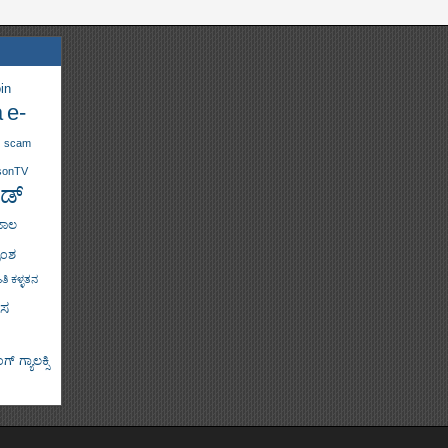
in
a
e-
scam
sonTV
ಡ್
ಜಾಲ
ಾಂಶ
ತಿ ಕಳ್ಳತನ
ಸ
್ ಗ್ಯಾಲಕ್ಸಿ