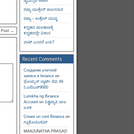
ಡೈಮನ್ಸಿಟಿ 9500!
ರಷ್ಯಾ ಯುಕ್ರೇನ್ ಜಾಲಸಮರ
ರಷ್ಯಾ – ಉಕ್ರೇನ್ ಯುದ್ಧ
ಕನ್ನಡದ ಜಾಲತಾಣಕ್ಕೆ
 Post →
ಕನ್ನಡದಲ್ಲೇ ವಿಳಾಸ
ವಾಟ್ ಎಂದರೆ ಏನು?
Recent Comments
Создание учетной
записи в binance
on
ಥೋಮ್ಸನ್ ಸ್ಮಾರ್ಟ್‌ ಟಿವಿ 49
ಓಎಟಿಎಚ್9000
Lumikha ng Binance
Account
on
ವಿಶ್ವವ್ಯಾಪಿ ಜಾಲ
ಜನಕ
Creare un cont Binance
on
ಗ್ಲೂಕೋಮೀಟರ್
MANJUNATHA PRASAD