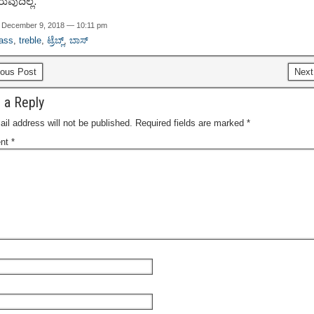
ುವುದಿಲ್ಲ.
 December 9, 2018 — 10:11 pm
ass
,
treble
,
ಟ್ರೆಬ್ಲ್
,
ಬಾಸ್
ous Post
Next
 a Reply
il address will not be published.
Required fields are marked
*
nt
*