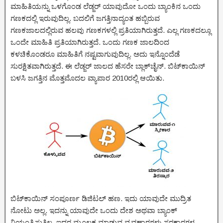
ಮಾಹಿತಿಯನ್ನು ಒಳಗೊಂಡ ಲೆಡ್ಜರ್ ಯಾವುದೋ ಒಂದು ಬ್ಯಾಂಕಿನ ಒಂದು
ಗಣಕದಲ್ಲಿ ಇರುವುದಿಲ್ಲ. ಬದಲಿಗೆ ಜಗತ್ತಿನಾದ್ಯಂತ ಹಬ್ಬಿರುವ
ಗಣಕಜಾಲದಲ್ಲಿರುವ ಹಲವು ಗಣಕಗಳಲ್ಲಿ ಪ್ರತಿಯಾಗಿರುತ್ತದೆ. ಎಲ್ಲ ಗಣಕದಲ್ಲೂ
ಒಂದೇ ಮಾಹಿತಿ ಪ್ರತಿಯಾಗಿರುತ್ತದೆ. ಒಂದು ಗಣಕ ಜಾಲದಿಂದ
ಕಳಚಿಕೊಂಡರೂ ಮಾಹಿತಿಗೆ ನಷ್ಟವಾಗುವುದಿಲ್ಲ. ಅದು ಇನ್ನೊಂದೆಡೆ
ಸುರಕ್ಷಿತವಾಗಿರುತ್ತದೆ. ಈ ಲೆಡ್ಜರ್ ಜಾಲದ ಹೆಸರೇ ಬ್ಲಾಕ್‌ಚೈನ್. ಬಿಟ್‌ಕಾಯಿನ್
ಬಳಸಿ ಜಗತ್ತಿನ ಮೊತ್ತಮೊದಲ ವ್ಯಾಪಾರ 2010ರಲ್ಲಿ ಆಯಿತು.
ಬಿಟ್‌ಕಾಯಿನ್ ಸಂಪೂರ್ಣ ಡಿಜಿಟಲ್ ಹಣ. ಇದು ಯಾವುದೇ ಮುದ್ರಿತ
ನೋಟು ಅಲ್ಲ. ಇದನ್ನು ಯಾವುದೇ ಒಂದು ದೇಶ ಅಥವಾ ಬ್ಯಾಂಕ್
ನಿಯಂತ್ರಿಸುತ್ತಿಲ್ಲ. ಇದರ ಮೂಲಕ ಮಾಡುವ ವ್ಯವಹಾರಗಳು ಸರಕಾರಗಳ