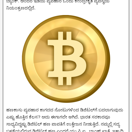
ಬ್ಯಾಂಕ್. ಅಂದರೆ ಇಡಿಯ ವ್ಯವಹಾರ ಒಂದು ಕೇಂದ್ರೀಕೃತ ವ್ಯವಸ್ಥೆಯ
ನಿಯಂತ್ರಣದಲ್ಲಿದೆ.
ಹಣಕಾಸು ವ್ಯವಹಾರ ಕಾಗದದ ನೋಟುಗಳಿಂದ ಡಿಜಿಟಲ್‌ಗೆ ಬದಲಾಗುವುದು
ಎಷ್ಟು ಹೊತ್ತಿನ ಕೆಲಸ? ಅದು ಈಗಾಗಲೇ ಆಗಿದೆ. ಭಾರತ ಸರಕಾರವೂ
ಸಾಧ್ಯವಿದ್ದಷ್ಟು ಡಿಜಿಟಲ್ ಹಣ ಪಾವತಿಗೆ ಉತ್ತೇಜನ ನೀಡುತ್ತಿದೆ. ನಮ್ಮಲ್ಲಿ ಸದ್ಯ
ಬಳಕೆಯಲ್ಲಿರುವ ಡಿಜಿಟಲ್ ಹಣ ಎಂದರೆ ಯು.ಪಿ.ಐ., ಬ್ಯಾಂಕ್ ಖಾತೆ, ಇತ್ಯಾದಿ.