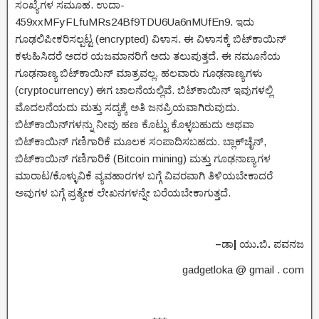
ಸಂಖ್ಯೆಗಳ ಸಮೂಹ. ಉದಾ-
459xxMFyFLfuMRs24Bf9TDU6Ua6nMUfEn9. ಇದು
ಗೂಢಲಿಪೀಕರಿಸಲ್ಪಟ್ಟ (encrypted) ವಿಳಾಸ. ಈ ವಿಳಾಸಕ್ಕೆ ಬಿಟ್‌ಕಾಯಿನ್
ಕಳುಹಿಸಿದರೆ ಅದರ ಯಜಮಾನರಿಗೆ ಅದು ತಲುಪುತ್ತದೆ. ಈ ನಮೂನೆಯ
ಗೂಢನಾಣ್ಯ ಬಿಟ್‌ಕಾಯಿನ್ ಮಾತ್ರವಲ್ಲ. ಹಲವಾರು ಗೂಢನಾಣ್ಯಗಳು
(cryptocurrency) ಈಗ ಚಾಲನೆಯಲ್ಲಿವೆ. ಬಿಟ್‌ಕಾಯಿನ್ ಇವುಗಳಲ್ಲಿ
ಮೊದಲನೆಯದು ಮತ್ತು ಸದ್ಯಕ್ಕೆ ಅತಿ ಜನಪ್ರಿಯವಾಗಿರುವುದು.
ಬಿಟ್‌ಕಾಯಿನ್‌ಗಳನ್ನು ನೀವು ಹಣ ಕೊಟ್ಟು ಕೊಳ್ಳಬಹುದು ಅಥವಾ
ಬಿಟ್‌ಕಾಯಿನ್ ಗಣಿಗಾರಿಕೆ ಮೂಲಕ ಸಂಪಾದಿಸಬಹದು. ಬ್ಲಾಕ್‌ಚೈನ್,
ಬಿಟ್‌ಕಾಯಿನ್ ಗಣಿಗಾರಿಕೆ (Bitcoin mining) ಮತ್ತು ಗೂಢನಾಣ್ಯಗಳ
ಮಾರಾಟ/ಕೊಳ್ಳುವಿಕೆ ವ್ಯವಹಾರಗಳ ಬಗ್ಗೆ ವಿವರವಾಗಿ ತಿಳಿಯಬೇಕಾದರೆ
ಅವುಗಳ ಬಗ್ಗೆ ಪ್ರತ್ಯೇಕ ಲೇಖನಗಳನ್ನೇ ಬರೆಯಬೇಕಾಗುತ್ತದೆ.
–
ಡಾ
|
ಯು
.
ಬಿ
.
ಪವನಜ
gadgetloka @ gmail . com