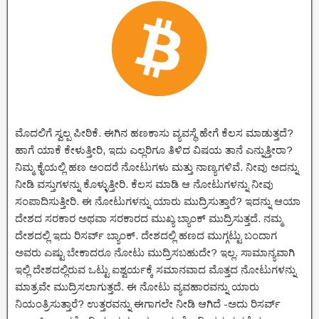
ಮೊದಲಿಗೆ ಸ್ವಲ್ಪ ಪೀಠಿಕೆ. ಈಗಿನ ಹಣಕಾಸು ವ್ಯವಸ್ಥೆ ಹೇಗೆ ಕೆಲಸ ಮಾಡುತ್ತದೆ?
ಹಾಗೆ ಯಾಕೆ ಕೇಳುತ್ತೀರಿ, ಇದು ಎಲ್ಲರಿಗೂ ತಿಳಿದ ವಿಷಯ ತಾನೆ ಎನ್ನುತ್ತೀರಾ?
ನಿಮ್ಮ ಕೈಯಲ್ಲಿ ಹಣ ಅಂದರೆ ನೋಟುಗಳು ಮತ್ತು ನಾಣ್ಯಗಳಿವೆ. ನೀವು ಅದನ್ನು
ನೀಡಿ ವಸ್ತುಗಳನ್ನು ಕೊಳ್ಳುತ್ತೀರಿ. ಕೆಲಸ ಮಾಡಿ ಆ ನೋಟುಗಳನ್ನು ನೀವು
ಸಂಪಾದಿಸುತ್ತೀರಿ. ಈ ನೋಟುಗಳನ್ನು ಯಾರು ಮುದ್ರಿಸುತ್ತಾರೆ? ಇದನ್ನು ಆಯಾ
ದೇಶದ ಸರಕಾರ ಅಥವಾ ಸರಕಾರದ ಮುಖ್ಯ ಬ್ಯಾಂಕ್ ಮುದ್ರಿಸುತ್ತದೆ. ನಮ್ಮ
ದೇಶದಲ್ಲಿ ಇದು ರಿಸರ್ವ್ ಬ್ಯಾಂಕ್. ದೇಶದಲ್ಲಿ ಹಣದ ಮುಗ್ಗಟ್ಟು ಬಂದಾಗ
ಅವರು ಎಷ್ಟು ಬೇಕಾದರೂ ನೋಟು ಮುದ್ರಿಸಬಹುದೇ? ಇಲ್ಲ. ಸಾಮಾನ್ಯವಾಗಿ
ಇಲ್ಲಿ ದೇಶದಲ್ಲಿರುವ ಒಟ್ಟು ಐಶ್ವರ್ಯಕ್ಕೆ ಸಮಾನವಾದ ಮೊತ್ತದ ನೋಟುಗಳನ್ನು
ಮಾತ್ರವೇ ಮುದ್ರಿಸಲಾಗುತ್ತದೆ. ಈ ನೋಟು ವ್ಯವಹಾರವನ್ನು ಯಾರು
ನಿಯಂತ್ರಿಸುತ್ತಾರೆ? ಉತ್ತರವನ್ನು ಈಗಾಗಲೇ ನೀಡಿ ಆಗಿದೆ -ಅದು ರಿಸರ್ವ್