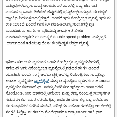
ಇವೆಲ್ಲವುಗಳಲ್ಲೂ ಸಾಮಾನ್ಯ ಅಂಶವೆಂದರೆ ಯಾರಲ್ಲಿ ಎಷ್ಟು ಹಣ ಇದೆ
ಎಂಬುದನ್ನು ಒಂದು ಡಿಜಿಟಲ್ ಲೆಡ್ಜರ್‌ನಲ್ಲಿ ಇಟ್ಟುಕೊಳ್ಳಲಾಗುತ್ತದೆ. ಈ ಲೆಡ್ಜರ್
ಬ್ಯಾಂಕಿನ ನಿಯಂತ್ರಣದಲ್ಲಿರುತ್ತದೆ. ಅಂದರೆ ಇದು ಕೇಂದ್ರೀಕೃತ ವ್ಯವಸ್ಥೆ. ಇದು ಈ
ರೀತಿ ಯಾಕಿದೆ ಎಂದರೆ ಡಿಜಿಟಲ್ ಮಾಹಿತಿಯನ್ನು ಸುಲಭದಲ್ಲಿ ಪ್ರತಿ
ಮಾಡಬಹುದು ಹಾಗೂ ಆ ಪ್ರತಿಯನ್ನು ಹಲವು ಕಡೆ ಖರ್ಚು
ಮಾಡಬಹುದಲ್ಲವೇ? ಈ ಸಮಸ್ಯೆಗೆ double spend problem ಎನ್ನುತ್ತಾರೆ.
ಹಾಗಾಗದಂತೆ ತಡೆಯುವುದೇ ಈ ಕೇಂದ್ರೀಕೃತ ಲೆಡ್ಜರ್ ವ್ಯವಸ್ಥೆ.
ಇಡಿಯ ಹಣಕಾಸು ವ್ಯವಹಾರ ಒಂದು ಕೇಂದ್ರೀಕೃತ ವ್ಯವಸ್ಥೆಯಡಿಯಲ್ಲಿ
ನಡೆಯದೆ ಅದು ವಿಕೇಂದ್ರೀಕೃತ ವ್ಯವಸ್ಥೆಯಲ್ಲಿ ನಡೆದರೆ ಹೇಗೆ? ಅಂದರೆ
ಯಾವುದೇ ಒಂದು ಸಂಸ್ಥೆ ಅಥವಾ ವ್ಯಕ್ತಿ ಅದನ್ನು ನಿಯಂತ್ರಿಸಲು ಸಾಧ್ಯವಿಲ್ಲ.
ಅಂತಹ ವ್ಯವಸ್ಥೆಯೇ
ಬ್ಲಾಕ್‌ಚೈನ್
ಮತ್ತು ಆ ವ್ಯವಸ್ಥೆಯನ್ನು ಬಳಸುವ ಹಣಕಾಸು
ವ್ಯವಸ್ಥೆಯೇ ಬಿಟ್‌ಕಾಯಿನ್. ಇದನ್ನು ವಿವರಿಸಲು ಇನ್ನೊಂದು ಉದಾಹರಣೆ
ನೋಡೋಣ. 60ರ ದಶಕದಲ್ಲಿ ಅಮೇರಿಕ ಮತ್ತು ರಷ್ಯಾ ಸಂಯುಕ್ತ ಸಂಸ್ಥಾನಗಳ
ನಡುವೆ ಶೀತಲ ಸಮರ ನಡೆಯುತ್ತಿತ್ತು. ಅಮೇರಿಕ ದೇಶ ತನ್ನ ಎಲ್ಲ ಪರಮಾಣು
ಸಂಶೋಧನೆಗಳ ಬಗೆಗಿನ ಮಾಹಿತಿ, ಪರೀಕ್ಷೆಗಳ ಫಲಿತಾಂಶಗಳನ್ನೆಲ್ಲ ಗಣಕಗಳಲ್ಲಿ
ಸಂಗ್ರಹಿಸಿಟ್ಟಿತ್ತು. ಈ ಗಣಕದ ಮೇಲೇನಾದರೂ ರಷ್ಯಾ ಬಾಂಬ್ ಹಾಕಿ ನಾಶ