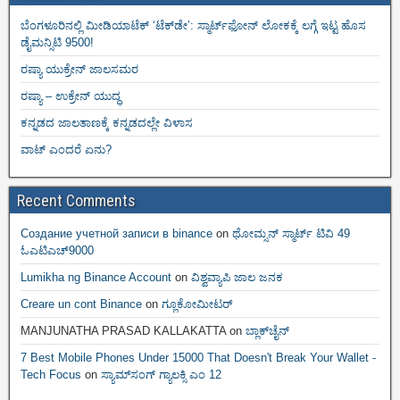
ಬೆಂಗಳೂರಿನಲ್ಲಿ ಮೀಡಿಯಾಟೆಕ್‌ ‘ಟೆಕ್‌ಡೇ’: ಸ್ಮಾರ್ಟ್‌ಫೋನ್ ಲೋಕಕ್ಕೆ ಲಗ್ಗೆ ಇಟ್ಟ ಹೊಸ
ಡೈಮನ್ಸಿಟಿ 9500!
ರಷ್ಯಾ ಯುಕ್ರೇನ್ ಜಾಲಸಮರ
ರಷ್ಯಾ – ಉಕ್ರೇನ್ ಯುದ್ಧ
ಕನ್ನಡದ ಜಾಲತಾಣಕ್ಕೆ ಕನ್ನಡದಲ್ಲೇ ವಿಳಾಸ
ವಾಟ್ ಎಂದರೆ ಏನು?
Recent Comments
Создание учетной записи в binance
on
ಥೋಮ್ಸನ್ ಸ್ಮಾರ್ಟ್‌ ಟಿವಿ 49
ಓಎಟಿಎಚ್9000
Lumikha ng Binance Account
on
ವಿಶ್ವವ್ಯಾಪಿ ಜಾಲ ಜನಕ
Creare un cont Binance
on
ಗ್ಲೂಕೋಮೀಟರ್
MANJUNATHA PRASAD KALLAKATTA
on
ಬ್ಲಾಕ್‌ಚೈನ್‌
7 Best Mobile Phones Under 15000 That Doesn't Break Your Wallet -
Tech Focus
on
ಸ್ಯಾಮ್‌ಸಂಗ್ ಗ್ಯಾಲಕ್ಸಿ ಎಂ 12