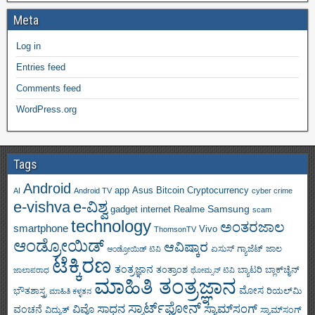
Meta
Log in
Entries feed
Comments feed
WordPress.org
Tags
Android
app
Asus
Bitcoin
Cryptocurrency
AI
Android TV
cyber crime
e-vishva
e-ವಿಶ್ವ
Samsung
gadget
internet
Realme
scam
technology
ಅಂತರಜಾಲ
smartphone
Vivo
ThomsonTV
ಆಂಡ್ರೋಯಿಡ್
ಆವಿಷ್ಕಾರ
ಏಸುಸ್
ಗ್ಯಾಜೆಟ್
ಜಾಲ
ಆಂಡ್ರೋಯಿಡ್ ಟಿವಿ
ಟೆಕ್ಕಿರಣ
ತಂತ್ರಜ್ಞಾನ
ತಂತ್ರಾಂಶ
ಬ್ಯಾಟರಿ
ಬ್ಲಾಕ್‌ಚೈನ್
ಜಾಲಾಪರಾಧ
ಥೋಮ್ಸನ್ ಟಿವಿ
ಮಾಹಿತಿ ತಂತ್ರಜ್ಞಾನ
ಮೋಸ
ಭೌತಶಾಸ್ತ್ರ
ರಿಯಲ್‌ಮಿ
ಮಾಹಿತಿ ಕಳ್ಳತನ
ಸ್ಮಾರ್ಟ್‌ಫೋನ್
ಸಾಧನ
ಸ್ಯಾಮ್‌ಸಂಗ್
ವಿವೊ
ವಂಚನೆ
ವಿದ್ಯುತ್
ಸ್ಯಾಮ್‌ಸಂಗ್