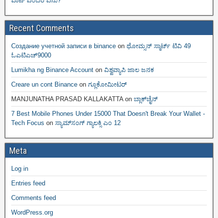
ವಾಟ್ ಎಂದರೆ ಏನು?
Recent Comments
Создание учетной записи в binance
on
ಥೋಮ್ಸನ್ ಸ್ಮಾರ್ಟ್‌ ಟಿವಿ 49
ಓಎಟಿಎಚ್9000
Lumikha ng Binance Account
on
ವಿಶ್ವವ್ಯಾಪಿ ಜಾಲ ಜನಕ
Creare un cont Binance
on
ಗ್ಲೂಕೋಮೀಟರ್
MANJUNATHA PRASAD KALLAKATTA
on
ಬ್ಲಾಕ್‌ಚೈನ್‌
7 Best Mobile Phones Under 15000 That Doesn't Break Your Wallet -
Tech Focus
on
ಸ್ಯಾಮ್‌ಸಂಗ್ ಗ್ಯಾಲಕ್ಸಿ ಎಂ 12
Meta
Log in
Entries feed
Comments feed
WordPress.org