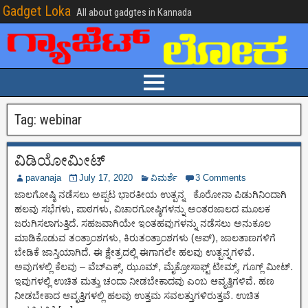
Gadget Loka
All about gadgtes in Kannada
Tag:
webinar
ವಿಡಿಯೋಮೀಟ್
pavanaja
July 17, 2020
ವಿಮರ್ಶೆ
3 Comments
ಜಾಲಗೋಷ್ಠಿ ನಡೆಸಲು ಅಪ್ಪಟ ಭಾರತೀಯ ಉತ್ಪನ್ನ ಕೊರೋನಾ ಪಿಡುಗಿನಿಂದಾಗಿ
ಹಲವು ಸಭೆಗಳು, ಪಾಠಗಳು, ವಿಚಾರಗೋಷ್ಠಿಗಳನ್ನು ಅಂತರಜಾಲದ ಮೂಲಕ
ಜರುಗಿಸಲಾಗುತ್ತಿದೆ. ಸಹಜವಾಗಿಯೇ ಇಂತಹವುಗಳನ್ನು ನಡೆಸಲು ಅನುಕೂಲ
ಮಾಡಿಕೊಡುವ ತಂತ್ರಾಂಶಗಳು, ಕಿರುತಂತ್ರಾಂಶಗಳು (ಆಪ್), ಜಾಲತಾಣಗಳಿಗೆ
ಬೇಡಿಕೆ ಜಾಸ್ತಿಯಾಗಿದೆ. ಈ ಕ್ಷೇತ್ರದಲ್ಲಿ ಈಗಾಗಲೇ ಹಲವು ಉತ್ಪನ್ನಗಳಿವೆ.
ಅವುಗಳಲ್ಲಿ ಕೆಲವು – ವೆಬ್‌ಎಕ್ಸ್, ಝೂಮ್, ಮೈಕ್ರೋಸಾಫ್ಟ್ ಟೀಮ್ಸ್, ಗೂಗ್ಲ್ ಮೀಟ್.
ಇವುಗಳಲ್ಲಿ ಉಚಿತ ಮತ್ತು ಚಂದಾ ನೀಡಬೇಕಾದವು ಎಂಬ ಆವೃತ್ತಿಗಳಿವೆ. ಹಣ
ನೀಡಬೇಕಾದ ಆವೃತ್ತಿಗಳಲ್ಲಿ ಹಲವು ಉತ್ತಮ ಸವಲತ್ತುಗಳಿರುತ್ತವೆ. ಉಚಿತ