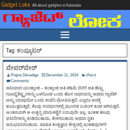
Gadget Loka
All about gadgtes in Kannada
Tag:
ಕಂಪ್ಯೂಟರ್
ವೇಪರ್‌ವೇರ್
Prajna Devadiga
December 11, 2024
ಲೇಖನ
Comments
ಆವಿಯಾದ ಯಂತ್ರಾಂಶ – ತಂತ್ರಾಂಶ ಅತಿ ಕಡಿಮೆ ಬೆಲೆಗೆ ಅತಿ ಹೆಚ್ಚು
ಗುಣವೈಶಿಷ್ಟ್ಯಗಳನ್ನು ಒಳಗೊಂಡ ಒಂದು ಹೊಸ ಸಾಧನವನ್ನು ಅಥವಾ ಗ್ಯಾಜೆಟ್
ಅನ್ನು ಯಾವುದೋ ಒಂದು ಕಂಪೆನಿ ಘೋಷಿಸುತ್ತದೆ. ಎಲ್ಲರೂ ಅದಕ್ಕೆ
ಕಾಯುತ್ತಿರುತ್ತಾರೆ. ಕೆಲವು ಸಂದರ್ಭಗಳಲ್ಲಿ ಮುಂಗಡ ಬುಕಿಂಗ್ ಕೂಡ ಆಗಿರುತ್ತದೆ.
ಅಂತಿಮವಾಗಿ ಆ ಉತ್ಪನ್ನ ಮಾರುಕಟ್ಟೆಗೆ ಬರುವುದೇ ಇಲ್ಲ. ಇಂತಹ ಹಲವು
ಘಟನೆಗಳನ್ನು ಕಂಡಿರಬಹುದು, ಕೇಳಿರಬಹುದು ಅಥವಾ ಸ್ವತಃ
ಅನುಭವಿಸಿರಬಹುದು. ಮಾಹಿತಿ ತಂತ್ರಜ್ಞಾನ ಕೇತ್ರದಲ್ಲಿ ಇಂತಹವುಗಳಿಗೆ