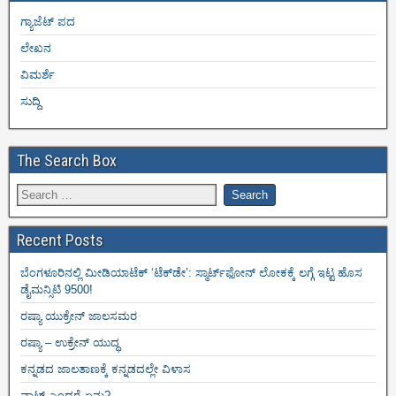
ಗ್ಯಾಜೆಟ್ ಪದ
ಲೇಖನ
ವಿಮರ್ಶೆ
ಸುದ್ದಿ
The Search Box
Recent Posts
ಬೆಂಗಳೂರಿನಲ್ಲಿ ಮೀಡಿಯಾಟೆಕ್‌ ‘ಟೆಕ್‌ಡೇ’: ಸ್ಮಾರ್ಟ್‌ಫೋನ್ ಲೋಕಕ್ಕೆ ಲಗ್ಗೆ ಇಟ್ಟ ಹೊಸ
ಡೈಮನ್ಸಿಟಿ 9500!
ರಷ್ಯಾ ಯುಕ್ರೇನ್ ಜಾಲಸಮರ
ರಷ್ಯಾ – ಉಕ್ರೇನ್ ಯುದ್ಧ
ಕನ್ನಡದ ಜಾಲತಾಣಕ್ಕೆ ಕನ್ನಡದಲ್ಲೇ ವಿಳಾಸ
ವಾಟ್ ಎಂದರೆ ಏನು?