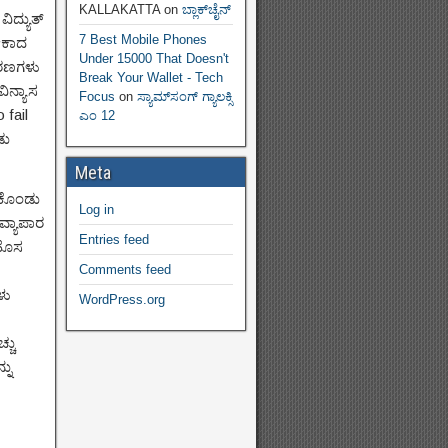
KALLAKATTA
on
ಬ್ಲಾಕ್‌ಚೈನ್‌
ಿದ್ಯುತ್
7 Best Mobile Phones
ಬೇಕಾದ
Under 15000 That Doesn't
ಕರಣಗಳು
Break Your Wallet - Tech
ಿನ್ಯಾಸ
Focus
on
ಸ್ಯಾಮ್‌ಸಂಗ್ ಗ್ಯಾಲಕ್ಸಿ
 fail
ಎಂ 12
ಡು
Meta
ುಕೊಂಡು
Log in
ವ್ಯಾಪಾರ
Entries feed
 ಹೊಸ
Comments feed
ಳು
WordPress.org
್ಚು
ನು