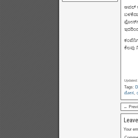
ಆಪಲ್ ಕ
ಬಳಕೆದಾ
ಫೋನ್‌ಗ
ಇದರಿಂದ
ಕಂಪೆನಿಗ
ಕೆಲವು 
Updated:
Tags:
D
ಮೋಸ
,
← Previ
Leave
Your ema
Comme