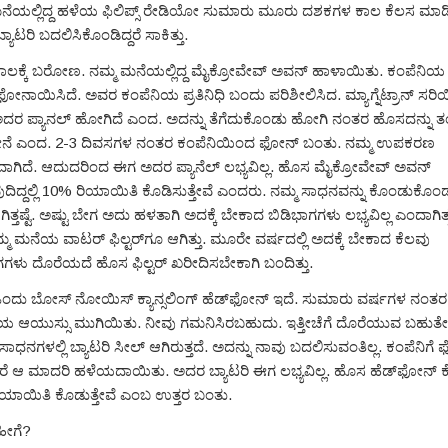
ನೆಯಲ್ಲಿದ್ದ ಹಳೆಯ ಫಿಲಿಪ್ಸ್ ರೇಡಿಯೋ ಸುಮಾರು ಮೂರು ದಶಕಗಳ ಕಾಲ ಕೆಲಸ ಮಾಡಿತ
ಯಾಟರಿ ಬದಲಿಸಿಕೊಂಡಿದ್ದರೆ ಸಾಕಿತ್ತು.
ಾಲಕ್ಕೆ ಬರೋಣ. ನಮ್ಮ ಮನೆಯಲ್ಲಿದ್ದ ಮೈಕ್ರೋವೇವ್ ಅವನ್ ಹಾಳಾಯಿತು. ಕಂಪೆನಿಯ 
ಫೋನಾಯಿಸಿದೆ. ಅವರ ಕಂಪೆನಿಯ ಪ್ರತಿನಿಧಿ ಬಂದು ಪರಿಶೀಲಿಸಿದ. ಮ್ಯಾಗ್ನೆಟ್ರಾನ್ ಸರಿಯ
ದರ ಪ್ಯಾನಲ್ ಹೋಗಿದೆ ಎಂದ. ಅದನ್ನು ತೆಗೆದುಕೊಂಡು ಹೋಗಿ ನಂತರ ಹೊಸದನ್ನು 
ತೇನೆ ಎಂದ. 2-3 ದಿವಸಗಳ ನಂತರ ಕಂಪೆನಿಯಿಂದ ಫೋನ್ ಬಂತು. ನಮ್ಮ ಉಪಕರಣ
ಗಿದೆ. ಆದುದರಿಂದ ಈಗ ಅದರ ಪ್ಯಾನೆಲ್ ಲಭ್ಯವಿಲ್ಲ. ಹೊಸ ಮೈಕ್ರೋವೇವ್ ಅವನ್
ವುದಿದ್ದಲ್ಲಿ 10% ರಿಯಾಯಿತಿ ಕೊಡಿಸುತ್ತೇವೆ ಎಂದರು. ನಮ್ಮ ಸಾಧನವನ್ನು ಕೊಂಡುಕೊಂ
ಿತ್ತಷ್ಟೆ. ಅಷ್ಟು ಬೇಗ ಅದು ಹಳತಾಗಿ ಅದಕ್ಕೆ ಬೇಕಾದ ಬಿಡಿಭಾಗಗಳು ಲಭ್ಯವಿಲ್ಲ ಎಂದಾಗಿತ
್ಮ ಮನೆಯ ವಾಟರ್ ಫಿಲ್ಟರ್‌ಗೂ ಆಗಿತ್ತು. ಮೂರೇ ವರ್ಷದಲ್ಲಿ ಅದಕ್ಕೆ ಬೇಕಾದ ಕೆಲವು
ಗಗಳು ದೊರೆಯದೆ ಹೊಸ ಫಿಲ್ಟರ್ ಖರೀದಿಸಬೇಕಾಗಿ ಬಂದಿತ್ತು.
ಲಿ ಒಂದು ಬೋಸ್ ನೋಯಿಸ್ ಕ್ಯಾನ್ಸಲಿಂಗ್ ಹೆಡ್‌ಫೋನ್ ಇದೆ. ಸುಮಾರು ವರ್ಷಗಳ ನಂ
ಿಯ ಆಯುಸ್ಸು ಮುಗಿಯಿತು. ನೀವು ಗಮನಿಸಿರಬಹುದು. ಇತ್ತೀಚೆಗೆ ದೊರೆಯುವ ಬಹುತ
ಾಧನಗಳಲ್ಲಿ ಬ್ಯಾಟರಿ ಸೀಲ್ ಆಗಿರುತ್ತದೆ. ಅದನ್ನು ನಾವು ಬದಲಿಸುವಂತಿಲ್ಲ. ಕಂಪೆನಿಗೆ
ೆ ಆ ಮಾದರಿ ಹಳೆಯದಾಯಿತು. ಅದರ ಬ್ಯಾಟರಿ ಈಗ ಲಭ್ಯವಿಲ್ಲ. ಹೊಸ ಹೆಡ್‌ಫೋನ್ ಕ
ಯಾಯಿತಿ ಕೊಡುತ್ತೇವೆ ಎಂಬ ಉತ್ತರ ಬಂತು.
ಹೀಗೆ?