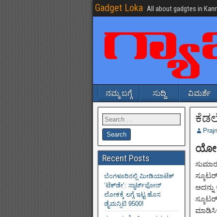
Gadget Loka
All about gadgtes in Kan
ನಮ್ಮ ಬಗ್ಗೆ
ಸುದ್ದಿ
ವಿಮರ್ಶೆ
ಕೆಡಲ
Praj
ಯೋಜಿ
Recent Posts
ಸುಮಾರ
ಸ್ಕೂಟರ್
ಬೆಂಗಳೂರಿನಲ್ಲಿ ಮೀಡಿಯಾಟೆಕ್‌
‘ಟೆಕ್‌ಡೇ’: ಸ್ಮಾರ್ಟ್‌ಫೋನ್
ಅದನ್ನು
ಲೋಕಕ್ಕೆ ಲಗ್ಗೆ ಇಟ್ಟ ಹೊಸ
ಸ್ಕೂಟರ್
ಡೈಮನ್ಸಿಟಿ 9500!
ಮಾಡಿಸಿಕೊ