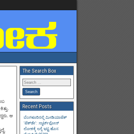
The Search Box
ಂಬ
Recent Posts
ತ್ತು.
್ದರು. ಆ
ಬೆಂಗಳೂರಿನಲ್ಲಿ ಮೀಡಿಯಾಟೆಕ್‌
‘ಟೆಕ್‌ಡೇ’: ಸ್ಮಾರ್ಟ್‌ಫೋನ್
ಲೋಕಕ್ಕೆ ಲಗ್ಗೆ ಇಟ್ಟ ಹೊಸ
್ದೆ.