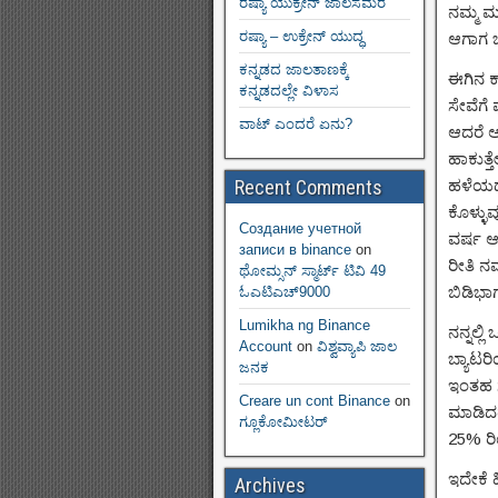
ರಷ್ಯಾ ಯುಕ್ರೇನ್ ಜಾಲಸಮರ
ನಮ್ಮ ಮ
ರಷ್ಯಾ – ಉಕ್ರೇನ್ ಯುದ್ಧ
ಆಗಾಗ ಬ್
ಕನ್ನಡದ ಜಾಲತಾಣಕ್ಕೆ
ಈಗಿನ ಕ
ಕನ್ನಡದಲ್ಲೇ ವಿಳಾಸ
ಸೇವೆಗೆ 
ವಾಟ್ ಎಂದರೆ ಏನು?
ಆದರೆ ಅ
ಹಾಕುತ್
Recent Comments
ಹಳೆಯದಾ
ಕೊಳ್ಳು
Создание учетной
ವರ್ಷ ಆಗ
записи в binance
on
ರೀತಿ ನಮ
ಥೋಮ್ಸನ್ ಸ್ಮಾರ್ಟ್‌ ಟಿವಿ 49
ಬಿಡಿಭಾ
ಓಎಟಿಎಚ್9000
Lumikha ng Binance
ನನ್ನಲ್
Account
on
ವಿಶ್ವವ್ಯಾಪಿ ಜಾಲ
ಬ್ಯಾಟರ
ಜನಕ
ಇಂತಹ ಸ
Creare un cont Binance
on
ಮಾಡಿದರ
ಗ್ಲೂಕೋಮೀಟರ್
25% ರಿ
ಇದೇಕೆ 
Archives