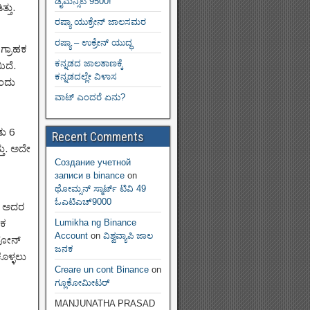
ಡೈಮನ್ಸಿಟಿ 9500!
್ತು.
ರಷ್ಯಾ ಯುಕ್ರೇನ್ ಜಾಲಸಮರ
ರಷ್ಯಾ – ಉಕ್ರೇನ್ ಯುದ್ಧ
ಗ್ರಾಹಕ
ಕನ್ನಡದ ಜಾಲತಾಣಕ್ಕೆ
ಿದೆ.
ಕನ್ನಡದಲ್ಲೇ ವಿಳಾಸ
ತಂದು
ವಾಟ್ ಎಂದರೆ ಏನು?
ಡು 6
Recent Comments
್ತು. ಅದೇ
Создание учетной
записи в binance
on
ಥೋಮ್ಸನ್ ಸ್ಮಾರ್ಟ್‌ ಟಿವಿ 49
ಓಎಟಿಎಚ್9000
ತರ ಅದರ
ೇಕ
Lumikha ng Binance
Account
on
ವಿಶ್ವವ್ಯಾಪಿ ಜಾಲ
 ಫೋನ್
ಜನಕ
ೊಳ್ಳಲು
Creare un cont Binance
on
ಗ್ಲೂಕೋಮೀಟರ್
MANJUNATHA PRASAD