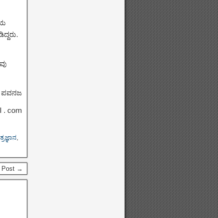
ೆಯ
ದ್ದರು.
ರವು
.
ಪವನಜ
l . com
್ರಜ್ಞಾನ
,
 Post →