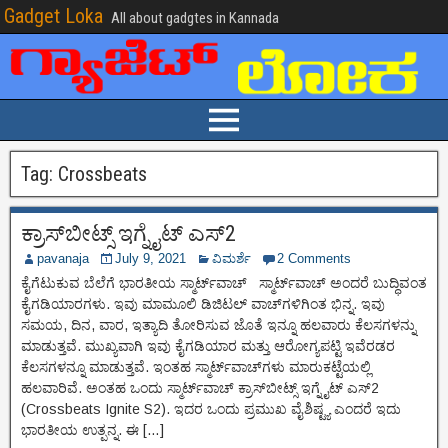
Gadget Loka
All about gadgtes in Kannada
Tag:
Crossbeats
ಕ್ರಾಸ್‌ಬೀಟ್ಸ್ ಇಗ್ನೈಟ್ ಎಸ್2
pavanaja
July 9, 2021
ವಿಮರ್ಶೆ
2 Comments
ಕೈಗೆಟುಕುವ ಬೆಲೆಗೆ ಭಾರತೀಯ ಸ್ಮಾರ್ಟ್‌ವಾಚ್ ಸ್ಮಾರ್ಟ್‌ವಾಚ್ ಅಂದರೆ ಬುದ್ಧಿವಂತ
ಕೈಗಡಿಯಾರಗಳು. ಇವು ಮಾಮೂಲಿ ಡಿಜಿಟಲ್ ವಾಚ್‌ಗಳಿಗಿಂತ ಭಿನ್ನ. ಇವು
ಸಮಯ, ದಿನ, ವಾರ, ಇತ್ಯಾದಿ ತೋರಿಸುವ ಜೊತೆ ಇನ್ನೂ ಹಲವಾರು ಕೆಲಸಗಳನ್ನು
ಮಾಡುತ್ತವೆ. ಮುಖ್ಯವಾಗಿ ಇವು ಕೈಗಡಿಯಾರ ಮತ್ತು ಆರೋಗ್ಯಪಟ್ಟಿ ಇವೆರಡರ
ಕೆಲಸಗಳನ್ನೂ ಮಾಡುತ್ತವೆ. ಇಂತಹ ಸ್ಮಾರ್ಟ್‌ವಾಚ್‌ಗಳು ಮಾರುಕಟ್ಟೆಯಲ್ಲಿ
ಹಲವಾರಿವೆ. ಅಂತಹ ಒಂದು ಸ್ಮಾರ್ಟ್‌ವಾಚ್ ಕ್ರಾಸ್‌ಬೀಟ್ಸ್ ಇಗ್ನೈಟ್ ಎಸ್2
(Crossbeats Ignite S2). ಇದರ ಒಂದು ಪ್ರಮುಖ ವೈಶಿಷ್ಟ್ಯ ಎಂದರೆ ಇದು
ಭಾರತೀಯ ಉತ್ಪನ್ನ. ಈ […]