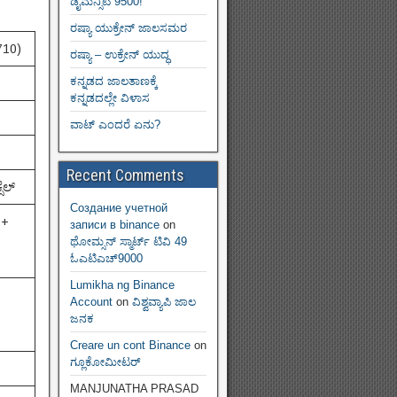
ಡೈಮನ್ಸಿಟಿ 9500!
ರಷ್ಯಾ ಯುಕ್ರೇನ್ ಜಾಲಸಮರ
 710)
ರಷ್ಯಾ – ಉಕ್ರೇನ್ ಯುದ್ಧ
ಕನ್ನಡದ ಜಾಲತಾಣಕ್ಕೆ
ಕನ್ನಡದಲ್ಲೇ ವಿಳಾಸ
ವಾಟ್ ಎಂದರೆ ಏನು?
Recent Comments
ೆಲ್
Создание учетной
 +
записи в binance
on
ಥೋಮ್ಸನ್ ಸ್ಮಾರ್ಟ್‌ ಟಿವಿ 49
ಓಎಟಿಎಚ್9000
Lumikha ng Binance
Account
on
ವಿಶ್ವವ್ಯಾಪಿ ಜಾಲ
ಜನಕ
Creare un cont Binance
on
ಗ್ಲೂಕೋಮೀಟರ್
MANJUNATHA PRASAD