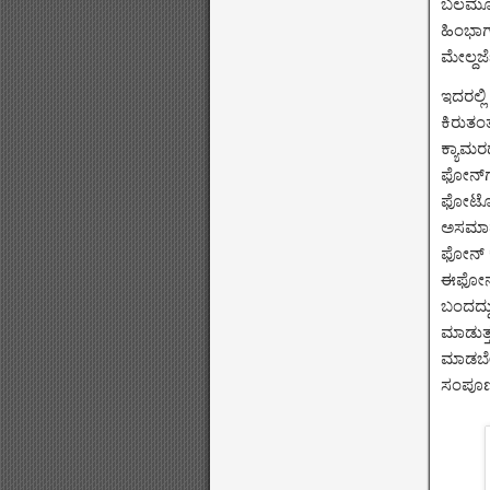
ಬಲಮೂಲೆ
ಹಿಂಭಾಗದ
ಮೇಲ್ದರ
ಇದರಲ್ಲ
ಕಿರುತಂ
ಕ್ಯಾಮರ
ಫೋನ್‌ಗಳ
ಫೋಟೋಗಳ
ಅಸಮಾಧಾ
ಫೋನ್ ಕ
ಈಫೋನ್ 
ಬಂದದ್ದು
ಮಾಡುತ್ತ
ಮಾಡಬೇಕ
ಸಂಪೂರ್ಣ