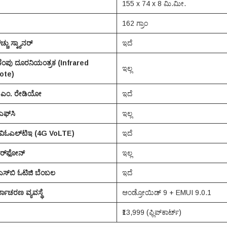
155 x 74 x 8 ಮಿ.ಮೀ.
162 ಗ್ರಾಂ
್ಚು ಸ್ಕ್ಯಾನರ್
ಇದೆ
ಂಪು ದೂರನಿಯಂತ್ರಕ (
Infrared
ಇಲ್ಲ
ote)
.ಎಂ. ರೇಡಿಯೋ
ಇದೆ
ಎಫ್‌ಸಿ
ಇಲ್ಲ
 ವಿಓಎಲ್‌ಟಿಇ (
4G VoLTE
)
ಇದೆ
್‌ಫೋನ್
‌ಇಲ್ಲ
್‌ಬಿ ಓಟಿಜಿ ಬೆಂಬಲ
ಇದೆ
ಯಾಚರಣ ವ್ಯವಸ್ಥೆ
ಆಂಡ್ರೋಯಿಡ್ 9 + EMUI 9.0.1
₹13,999 (ಫ್ಲಿಪ್‌ಕಾರ್ಟ್)