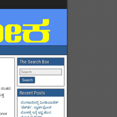
The Search Box
ದ ನಂತರ
Recent Posts
ತ್ತ
ಬೆಂಗಳೂರಿನಲ್ಲಿ ಮೀಡಿಯಾಟೆಕ್‌
‘ಟೆಕ್‌ಡೇ’: ಸ್ಮಾರ್ಟ್‌ಫೋನ್
ಲೋಕಕ್ಕೆ ಲಗ್ಗೆ ಇಟ್ಟ ಹೊಸ
onor