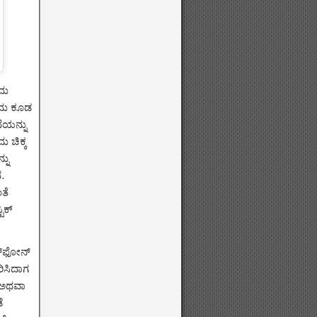
ದು
ಇದು ಕೂಡ
ೆಯನ್ನು
 ಚಿಕ್ಕ
ನು
.
ತೆ
ಿಕ್
ರ್‌ಫೋನ್
ರಿಸಿದಾಗ
್ ಅಥವಾ
ೆ