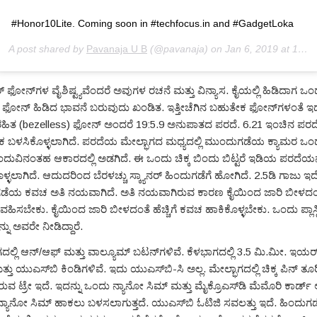
#Honor10Lite. Coming soon in #techfocus.in and #GadgetLoka
A post shared by
Pavanaja U B
(@pavanaja) on
Jan 6, 2019 at 12:23am PST
ಫೋನ್‌ಗಳ ವೈಶಿಷ್ಟ್ಯವೆಂದರೆ ಅವುಗಳ ರಚನೆ ಮತ್ತು ವಿನ್ಯಾಸ. ಕೈಯಲ್ಲಿ ಹಿಡಿದಾಗ ಒಂ
ಫೋನ್ ಹಿಡಿದ ಭಾವನೆ ಬರುವುದು ಖಂಡಿತ. ಇತ್ತೀಚೆಗಿನ ಬಹುತೇಕ ಫೋನ್‌ಗಳಂತೆ 
ಿತ (bezelless) ಫೋನ್ ಅಂದರೆ 19:5.9 ಅನುಪಾತದ ಪರದೆ. 6.21 ಇಂಚಿನ ಪರದ
 ಬಳಸಿಕೊಳ್ಳಲಾಗಿದೆ. ಪರದೆಯ ಮೇಲ್ಭಾಗದ ಮಧ್ಯದಲ್ಲಿ ಮುಂದುಗಡೆಯ ಕ್ಯಾಮರ ಒಂದು
ಂದುವಿನಂತಹ ಆಕಾರದಲ್ಲಿ ಅಡಗಿದೆ. ಈ ಒಂದು ಚಿಕ್ಕ ಬಿಂದು ಬಿಟ್ಟರೆ ಇಡಿಯ ಪರದೆಯನ್
್ಳಲಾಗಿದೆ. ಆದುದರಿಂದ ಬೆರಳಚ್ಚು ಸ್ಕ್ಯಾನರ್ ಹಿಂದುಗಡೆಗೆ ಹೋಗಿದೆ. 2.5ಡಿ ಗಾಜು ಇದೆ
ಗಡೆಯ ಕವಚ ಅತಿ ನಯವಾಗಿದೆ. ಅತಿ ನಯವಾಗಿರುವ ಕಾರಣ ಕೈಯಿಂದ ಜಾರಿ ಬೀಳದಂ
ೆ ವಹಿಸಬೇಕು. ಕೈಯಿಂದ ಜಾರಿ ಬೀಳದಂತೆ ಹೆಚ್ಚಿಗೆ ಕವಚ ಹಾಕಿಕೊಳ್ಳಬೇಕು. ಒಂದು ಪ್ಲಾಸ್ಟ
ನು ಅವರೇ ನೀಡಿದ್ದಾರೆ.
ಲ್ಲಿ ಆನ್/ಆಫ್ ಮತ್ತು ವಾಲ್ಯೂಮ್ ಬಟನ್‌ಗಳಿವೆ. ಕೆಳಭಾಗದಲ್ಲಿ 3.5 ಮಿ.ಮೀ. ಇಯ
ತ್ತು ಯುಎಸ್‌ಬಿ ಕಿಂಡಿಗಳಿವೆ. ಇದು ಯುಎಸ್‌ಬಿ-ಸಿ ಅಲ್ಲ. ಮೇಲ್ಭಾಗದಲ್ಲಿ ಚಿಕ್ಕ ಪಿನ್ ತೂ
ವ ಟ್ರೇ ಇದೆ. ಇದನ್ನು ಒಂದು ನ್ಯಾನೋ ಸಿಮ್ ಮತ್ತು ಮೈಕ್ರೊಎಸ್‌ಡಿ ಮೆಮೊರಿ ಕಾರ್ಡ
್ಯಾನೋ ಸಿಮ್ ಹಾಕಲು ಬಳಸಲಾಗುತ್ತದೆ. ಯುಎಸ್‌ಬಿ ಓಟಿಜಿ ಸವಲತ್ತು ಇದೆ. ಹಿಂದುಗಡ