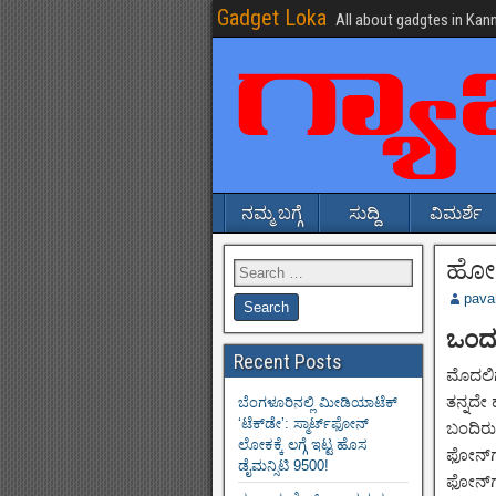
Gadget Loka
All about gadgtes in Kan
ನಮ್ಮ ಬಗ್ಗೆ
ಸುದ್ದಿ
ವಿಮರ್ಶೆ
ಹೋನ
pava
ಒಂದ
Recent Posts
ಮೊದಲಿಗ
ತನ್ನದೇ
ಬೆಂಗಳೂರಿನಲ್ಲಿ ಮೀಡಿಯಾಟೆಕ್‌
‘ಟೆಕ್‌ಡೇ’: ಸ್ಮಾರ್ಟ್‌ಫೋನ್
ಬಂದಿರು
ಲೋಕಕ್ಕೆ ಲಗ್ಗೆ ಇಟ್ಟ ಹೊಸ
ಫೋನ್‌ಗ
ಡೈಮನ್ಸಿಟಿ 9500!
ಫೋನ್‌ಗ