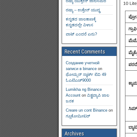
ರಷ್ಯಾ ಯುಕ್ರೇನ್ ಜಾಲಸಮರ
10 Lite
ರಷ್ಯಾ – ಉಕ್ರೇನ್ ಯುದ್ಧ
ಪ್ರೋ
ಕನ್ನಡದ ಜಾಲತಾಣಕ್ಕೆ
ಕನ್ನಡದಲ್ಲೇ ವಿಳಾಸ
ಗ್ರಾಫ
ವಾಟ್ ಎಂದರೆ ಏನು?
ಮೆಮ
Recent Comments
ಮೈಕ್
Создание учетной
ಪರದ
записи в binance
on
ಥೋಮ್ಸನ್ ಸ್ಮಾರ್ಟ್‌ ಟಿವಿ 49
ಓಎಟಿಎಚ್9000
ಕ್ಯಾ
Lumikha ng Binance
Account
on
ವಿಶ್ವವ್ಯಾಪಿ ಜಾಲ
ಜನಕ
ಸಿಮ್
Creare un cont Binance
on
ಗ್ಲೂಕೋಮೀಟರ್
ಬ್ಯಾಟ
Archives