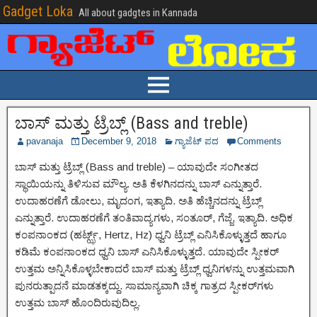
Gadget Loka
All about gadgtes in Kannada
ಬಾಸ್ ಮತ್ತು ಟ್ರೆಬ್ಲ್ (Bass and treble)
pavanaja
December 9, 2018
ಗ್ಯಾಜೆಟ್ ಪದ
Comments
ಬಾಸ್ ಮತ್ತು ಟ್ರೆಬ್ಲ್ (Bass and treble) – ಯಾವುದೇ ಸಂಗೀತದ
ಸ್ಥಾಯಿಯನ್ನು ತಿಳಿಸುವ ಮೌಲ್ಯ. ಅತಿ ಕೆಳಗಿನದನ್ನು ಬಾಸ್ ಎನ್ನುತ್ತಾರೆ.
ಉದಾಹರಣೆಗೆ ಡೋಲು, ಮೃದಂಗ, ಇತ್ಯಾದಿ. ಅತಿ ಹೆಚ್ಚಿನದನ್ನು ಟ್ರೆಬ್ಲ್
ಎನ್ನುತ್ತಾರೆ. ಉದಾಹರಣೆಗೆ ತಂತಿವಾದ್ಯಗಳು, ಸಂತೂರ್, ಗೆಜ್ಜೆ, ಇತ್ಯಾದಿ. ಅಧಿಕ
ಕಂಪನಾಂಕದ (ಹರ್ಟ್ಝ್, Hertz, Hz) ಧ್ವನಿ ಟ್ರೆಬ್ಲ್ ಎನಿಸಿಕೊಳ್ಳುತ್ತದೆ ಹಾಗೂ
ಕಡಿಮೆ ಕಂಪನಾಂಕದ ಧ್ವನಿ ಬಾಸ್ ಎನಿಸಿಕೊಳ್ಳುತ್ತದೆ. ಯಾವುದೇ ಸ್ಪೀಕರ್
ಉತ್ತಮ ಅನ್ನಿಸಿಕೊಳ್ಳಬೇಕಾದರೆ ಬಾಸ್ ಮತ್ತು ಟ್ರೆಬ್ಲ್ ಧ್ವನಿಗಳನ್ನು ಉತ್ತಮವಾಗಿ
ಪುನರುತ್ಪಾದನೆ ಮಾಡತಕ್ಕದ್ದು. ಸಾಮಾನ್ಯವಾಗಿ ಚಿಕ್ಕ ಗಾತ್ರದ ಸ್ಪೀಕರ್‌ಗಳು
ಉತ್ತಮ ಬಾಸ್ ಹೊಂದಿರುವುದಿಲ್ಲ.