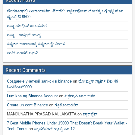
ಬೆಂಗಳೂರಿನಲ್ಲಿ ಮೀಡಿಯಾಟೆಕ್‌ ‘ಟೆಕ್‌ಡೇ’: ಸ್ಮಾರ್ಟ್‌ಫೋನ್ ಲೋಕಕ್ಕೆ ಲಗ್ಗೆ ಇಟ್ಟ ಹೊಸ
ಡೈಮನ್ಸಿಟಿ 9500!
ರಷ್ಯಾ ಯುಕ್ರೇನ್ ಜಾಲಸಮರ
ರಷ್ಯಾ – ಉಕ್ರೇನ್ ಯುದ್ಧ
ಕನ್ನಡದ ಜಾಲತಾಣಕ್ಕೆ ಕನ್ನಡದಲ್ಲೇ ವಿಳಾಸ
ವಾಟ್ ಎಂದರೆ ಏನು?
Recent Comments
Создание учетной записи в binance
on
ಥೋಮ್ಸನ್ ಸ್ಮಾರ್ಟ್‌ ಟಿವಿ 49
ಓಎಟಿಎಚ್9000
Lumikha ng Binance Account
on
ವಿಶ್ವವ್ಯಾಪಿ ಜಾಲ ಜನಕ
Creare un cont Binance
on
ಗ್ಲೂಕೋಮೀಟರ್
MANJUNATHA PRASAD KALLAKATTA
on
ಬ್ಲಾಕ್‌ಚೈನ್‌
7 Best Mobile Phones Under 15000 That Doesn't Break Your Wallet -
Tech Focus
on
ಸ್ಯಾಮ್‌ಸಂಗ್ ಗ್ಯಾಲಕ್ಸಿ ಎಂ 12