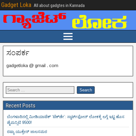
Gadget Loka
All about gadgtes in Kannada
ಸಂಪರ್ಕ
gadgetloka @ gmail . com
Recent Posts
ಬೆಂಗಳೂರಿನಲ್ಲಿ ಮೀಡಿಯಾಟೆಕ್‌ ‘ಟೆಕ್‌ಡೇ’: ಸ್ಮಾರ್ಟ್‌ಫೋನ್ ಲೋಕಕ್ಕೆ ಲಗ್ಗೆ ಇಟ್ಟ ಹೊಸ
ಡೈಮನ್ಸಿಟಿ 9500!
ರಷ್ಯಾ ಯುಕ್ರೇನ್ ಜಾಲಸಮರ