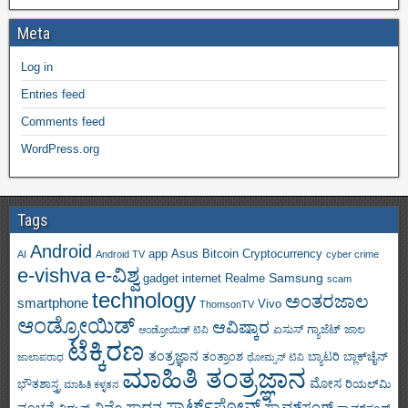
Meta
Log in
Entries feed
Comments feed
WordPress.org
Tags
Android
app
Asus
Bitcoin
Cryptocurrency
AI
Android TV
cyber crime
e-vishva
e-ವಿಶ್ವ
Samsung
gadget
internet
Realme
scam
technology
ಅಂತರಜಾಲ
smartphone
Vivo
ThomsonTV
ಆಂಡ್ರೋಯಿಡ್
ಆವಿಷ್ಕಾರ
ಏಸುಸ್
ಗ್ಯಾಜೆಟ್
ಜಾಲ
ಆಂಡ್ರೋಯಿಡ್ ಟಿವಿ
ಟೆಕ್ಕಿರಣ
ತಂತ್ರಜ್ಞಾನ
ತಂತ್ರಾಂಶ
ಬ್ಯಾಟರಿ
ಬ್ಲಾಕ್‌ಚೈನ್
ಜಾಲಾಪರಾಧ
ಥೋಮ್ಸನ್ ಟಿವಿ
ಮಾಹಿತಿ ತಂತ್ರಜ್ಞಾನ
ಮೋಸ
ಭೌತಶಾಸ್ತ್ರ
ರಿಯಲ್‌ಮಿ
ಮಾಹಿತಿ ಕಳ್ಳತನ
ಸ್ಮಾರ್ಟ್‌ಫೋನ್
ಸಾಧನ
ಸ್ಯಾಮ್‌ಸಂಗ್
ವಿವೊ