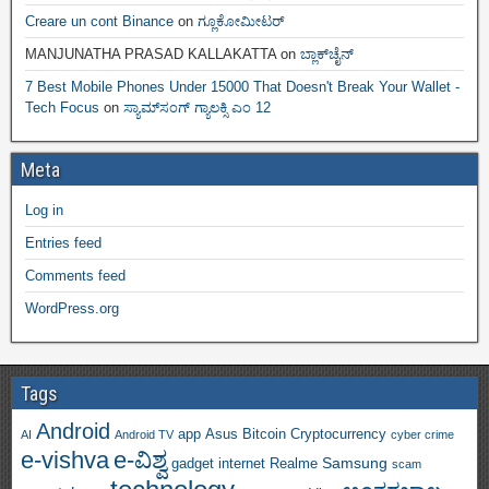
Creare un cont Binance
on
ಗ್ಲೂಕೋಮೀಟರ್
MANJUNATHA PRASAD KALLAKATTA
on
ಬ್ಲಾಕ್‌ಚೈನ್‌
7 Best Mobile Phones Under 15000 That Doesn't Break Your Wallet -
Tech Focus
on
ಸ್ಯಾಮ್‌ಸಂಗ್ ಗ್ಯಾಲಕ್ಸಿ ಎಂ 12
Meta
Log in
Entries feed
Comments feed
WordPress.org
Tags
Android
app
Asus
Bitcoin
Cryptocurrency
AI
Android TV
cyber crime
e-vishva
e-ವಿಶ್ವ
Samsung
gadget
internet
Realme
scam