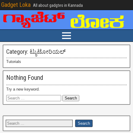
Gadget Loka
All about gadgtes in Kannada
Category:
ಟ್ಯುಟೋರಿಯಲ್
Tutorials
Nothing Found
Try a new keyword.