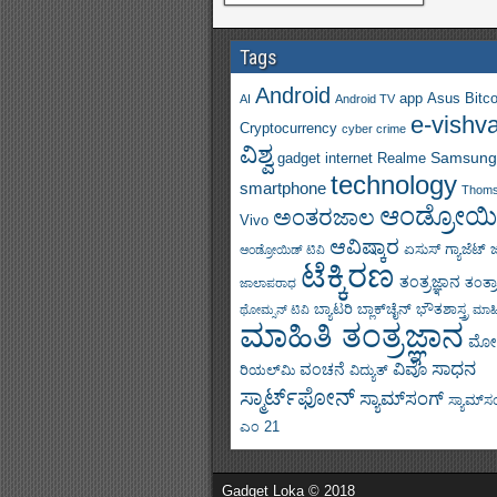
Tags
Android
app
Asus
Bitco
AI
Android TV
e-vishv
Cryptocurrency
cyber crime
ವಿಶ್ವ
Samsung
gadget
internet
Realme
technology
smartphone
Thom
ಆಂಡ್ರೋಯಿ
ಅಂತರಜಾಲ
Vivo
ಆವಿಷ್ಕಾರ
ಏಸುಸ್
ಗ್ಯಾಜೆಟ್
ಆಂಡ್ರೋಯಿಡ್ ಟಿವಿ
ಟೆಕ್ಕಿರಣ
ತಂತ್ರಜ್ಞಾನ
ತಂತ್ರ
ಜಾಲಾಪರಾಧ
ಬ್ಯಾಟರಿ
ಬ್ಲಾಕ್‌ಚೈನ್
ಭೌತಶಾಸ್ತ್ರ
ಥೋಮ್ಸನ್ ಟಿವಿ
ಮಾಹಿ
ಮಾಹಿತಿ ತಂತ್ರಜ್ಞಾನ
ಮೋ
ಸಾಧನ
ವಿವೊ
ವಂಚನೆ
ರಿಯಲ್‌ಮಿ
ವಿದ್ಯುತ್
ಸ್ಮಾರ್ಟ್‌ಫೋನ್
ಸ್ಯಾಮ್‌ಸಂಗ್
ಸ್ಯಾಮ್‌ಸಂಗ
ಎಂ 21
Gadget Loka © 2018