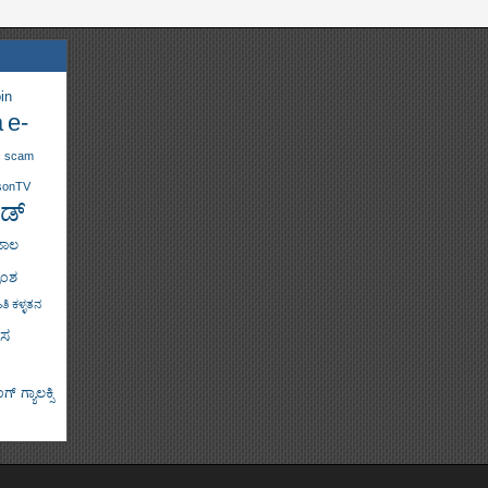
in
a
e-
scam
sonTV
ಡ್
ಜಾಲ
ಾಂಶ
ತಿ ಕಳ್ಳತನ
ಸ
್ ಗ್ಯಾಲಕ್ಸಿ