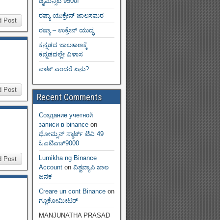
ಡೈಮನ್ಸಿಟಿ 9500!
ರಷ್ಯಾ ಯುಕ್ರೇನ್ ಜಾಲಸಮರ
d Post
ರಷ್ಯಾ – ಉಕ್ರೇನ್ ಯುದ್ಧ
ಕನ್ನಡದ ಜಾಲತಾಣಕ್ಕೆ
ಕನ್ನಡದಲ್ಲೇ ವಿಳಾಸ
ವಾಟ್ ಎಂದರೆ ಏನು?
d Post
Recent Comments
Создание учетной
записи в binance
on
ಥೋಮ್ಸನ್ ಸ್ಮಾರ್ಟ್‌ ಟಿವಿ 49
ಓಎಟಿಎಚ್9000
Lumikha ng Binance
d Post
Account
on
ವಿಶ್ವವ್ಯಾಪಿ ಜಾಲ
ಜನಕ
Creare un cont Binance
on
ಗ್ಲೂಕೋಮೀಟರ್
MANJUNATHA PRASAD