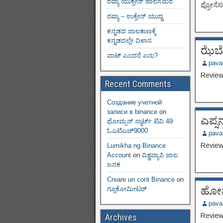
ರಷ್ಯಾ ಯುಕ್ರೇನ್ ಜಾಲಸಮರ
ಪ್ರೋಸೆಸ
ರಷ್ಯಾ – ಉಕ್ರೇನ್ ಯುದ್ಧ
ಕನ್ನಡದ ಜಾಲತಾಣಕ್ಕೆ
ಕನ್ನಡದಲ್ಲೇ ವಿಳಾಸ
ಝೆಬ್ರ
ವಾಟ್ ಎಂದರೆ ಏನು?
pava
Review
Recent Comments
Создание учетной
записи в binance
on
ಎಪ್ಸ
ಥೋಮ್ಸನ್ ಸ್ಮಾರ್ಟ್‌ ಟಿವಿ 49
ಓಎಟಿಎಚ್9000
pava
Review
Lumikha ng Binance
Account
on
ವಿಶ್ವವ್ಯಾಪಿ ಜಾಲ
ಜನಕ
Creare un cont Binance
on
ಹೋನ
ಗ್ಲೂಕೋಮೀಟರ್
pava
Review
Archives