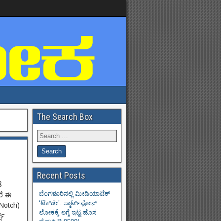
The Search Box
Recent Posts
ೆ
ಬೆಂಗಳೂರಿನಲ್ಲಿ ಮೀಡಿಯಾಟೆಕ್‌
ರೆ ಈ
‘ಟೆಕ್‌ಡೇ’: ಸ್ಮಾರ್ಟ್‌ಫೋನ್
 Notch)
ಲೋಕಕ್ಕೆ ಲಗ್ಗೆ ಇಟ್ಟ ಹೊಸ
ಸ್