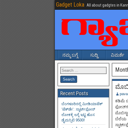
Gadget Loka
All about gadgtes in Kan
ನಮ್ಮ ಬಗ್ಗೆ
ಸುದ್ದಿ
ವಿಮರ್ಶೆ
Mont
ಮೊಬಿಸ
Recent Posts
pava
ಕಡಿಮೆ ಬ
ಬೆಂಗಳೂರಿನಲ್ಲಿ ಮೀಡಿಯಾಟೆಕ್‌
ಫೋನ್‌ಗಳ
‘ಟೆಕ್‌ಡೇ’: ಸ್ಮಾರ್ಟ್‌ಫೋನ್
ಮೊಬಿಸ್ಟ
ಲೋಕಕ್ಕೆ ಲಗ್ಗೆ ಇಟ್ಟ ಹೊಸ
ಬೆಲೆಯ 
ಡೈಮನ್ಸಿಟಿ 9500!
ಸ್ಮಾರ್ಟ