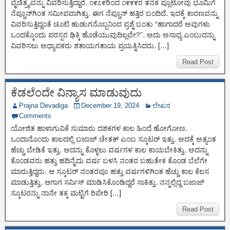
ವೈಚಿತ್ರ್ಯವನ್ನು ವಿವರಿಸುತ್ತಿದ್ದಾರೆ. ೧೯೭೯ರಿಂದ ೧೯೯೯ರ ತನಕ ಪ್ಲೂಟೋವು ಭೂಮಿಗೆ
ನೆಪ್ಚೂನ್‌ಗಿಂತ ಸಮೀಪವಾಗಿತ್ತು. ಈಗ ನೆಪ್ಚೂನ್ ಹತ್ತಿರ ಬಂದಿದೆ. ಇದಕ್ಕೆ ಕಾರಣವನ್ನು
ವಿವರಿಸುತ್ತಿದ್ದಂತೆ ಚೂಟಿ ಹುಡುಗನೊಬ್ಬನಿಂದ ಪ್ರಶ್ನೆ ಬಂತು “ಹಾಗಾದರೆ ಅವುಗಳು
ಒಂದಕ್ಕೊಂದು ಪರಸ್ಪರ ಢಿಕ್ಕಿ ಹೊಡೆಯುವುದಿಲ್ಲವೇ?”. ಅದು ಅಸಾಧ್ಯ ಎಂಬುದನ್ನು
ವಿವರಿಸಲು ಅಧ್ಯಾಪಕರು ಶತಾಯಗತಾಯ ಪ್ರಯತ್ನಿಸಿದರು. […]
Read Post
ಕೆಡಲೆಂದೇ ವಿನ್ಯಾಸ ಮಾಡುವುದು
Prajna Devadiga
December 19, 2024
ಲೇಖನ
Comments
ಯೋಜಿತ ಹಾಳಾಗುವಿಕೆ ಸುಮಾರು ದಶಕಗಳ ಕಾಲ ಹಿಂದೆ ಹೋಗೋಣ.
ಒಂದಾನೊಂದು ಕಾಲದಲ್ಲಿ ಬಜಾಜ್ ಚೇತಕ್ ಎಂಬ ಸ್ಕೂಟರ್ ಇತ್ತು. ಅದಕ್ಕೆ ಅತ್ಯಂತ
ಹೆಚ್ಚು ಬೇಡಿಕೆ ಇತ್ತು. ಅದನ್ನು ಕೊಳ್ಳಲು ವರ್ಷಗಳ ಕಾಲ ಕಾಯಬೇಕಿತ್ತು. ಅದನ್ನು
ಕೊಂಡವರು ಹತ್ತು ಹದಿನೈದು ವರ್ಷ ಬಳಸಿ ನಂತರ ಬಹುತೇಕ ಕೊಂಡ ಬೆಲೆಗೇ
ಮಾರುತ್ತಿದ್ದರು. ಆ ಸ್ಕೂಟರ್ ನಂತರವೂ ಹತ್ತು ವರ್ಷಗಳಿಗಿಂತ ಹೆಚ್ಚು ಕಾಲ ಕೆಲಸ
ಮಾಡುತ್ತಿತ್ತು. ಆಗಾಗ ಸರ್ವಿಸ್ ಮಾಡಿಸಿಕೊಂಡಿದ್ದರೆ ಸಾಕಿತ್ತು. ನನ್ನಲ್ಲಿದ್ದ ಬಜಾಜ್
ಸ್ಕೂಟರನ್ನು ನಾನೇ ತಕ್ಕ ಮಟ್ಟಿಗೆ ರಿಪೇರಿ […]
Read Post