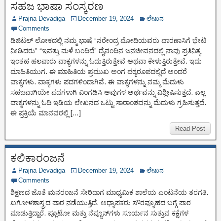
ಸಹಜ ಭಾಷಾ ಸಂಸ್ಕರಣ
Prajna Devadiga
December 19, 2024
ಲೇಖನ
Comments
ಡಿಜಿಟಲ್ ಲೋಕದಲ್ಲಿ ನಮ್ಮ ಭಾಷೆ “ನರೇಂದ್ರ ಮೋದಿಯವರು ವಾರಣಾಸಿಗೆ ಭೇಟಿ
ನೀಡಿದರು” “ಇವತ್ತು ಮಳೆ ಬಂದಿದೆ” ದೈನಂದಿನ ಜನಜೀವನದಲ್ಲಿ ನಾವು ಪ್ರತಿನಿತ್ಯ
ಇಂತಹ ಹಲವಾರು ವಾಕ್ಯಗಳನ್ನು ಓದುತ್ತಿರುತ್ತೇವೆ ಅಥವಾ ಕೇಳುತ್ತಿರುತ್ತೇವೆ. ಇದು
ಮಾಹಿತಿಯುಗ. ಈ ಮಾಹಿತಿಯ ಪ್ರಮುಖ ಅಂಗ ಪಠ್ಯರೂಪದಲ್ಲಿದೆ ಅಂದರೆ
ವಾಕ್ಯಗಳು. ವಾಕ್ಯಗಳು ಪದಗಳಿಂದಾಗಿವೆ. ಈ ವಾಕ್ಯಗಳನ್ನು ನಮ್ಮ ಮೆದುಳು
ಸಹಜವಾಗಿಯೇ ಪದಗಳಾಗಿ ವಿಂಗಡಿಸಿ ಅವುಗಳ ಅರ್ಥವನ್ನು ವಿಶ್ಲೀಷಿಸುತ್ತದೆ. ಎಲ್ಲ
ವಾಕ್ಯಗಳನ್ನು ಓದಿ ಇಡಿಯ ಲೇಖನದ ಒಟ್ಟು ಸಾರಾಂಶವನ್ನು ಮೆದುಳು ಗ್ರಹಿಸುತ್ತದೆ.
ಈ ಪ್ರಕ್ರಿಯೆ ಮಾನವರಲ್ಲಿ […]
Read Post
ಕಲಿಕಾರಂಜನೆ
Prajna Devadiga
December 19, 2024
ಲೇಖನ
Comments
ಶಿಕ್ಷಣದ ಜೊತೆ ಮನರಂಜನೆ ಸೇರಿದಾಗ ಮಾಧ್ಯಮಿಕ ಶಾಲೆಯ ಎಂಟನೆಯ ತರಗತಿ.
ಖಗೋಳಶಾಸ್ತ್ರದ ಪಾಠ ನಡೆಯುತ್ತಿದೆ. ಅಧ್ಯಾಪಕರು ಸೌರವ್ಯೂಹದ ಬಗ್ಗೆ ಪಾಠ
ಮಾಡುತ್ತಿದ್ದಾರೆ. ಪ್ಲೂಟೋ ಮತ್ತು ನೆಪ್ಚೂನ್‌ಗಳು ಸೂರ್ಯನ ಸುತ್ತುವ ಕಕ್ಷೆಗಳ