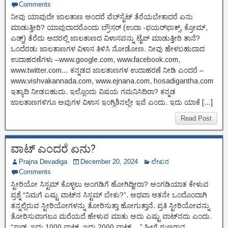
Comments
ನೀವು ಯಾವುದೇ ಜಾಲತಾಣ ಅಂದರೆ ವೆಬ್‌ಸೈಟ್ ತೆರೆಯಬೇಕಾದರೆ ಏನು
ಮಾಡುತ್ತೀರಿ? ಯಾವುದಾದರೊಂದು ಬ್ರೌಸರ್ (ಉದಾ -ಫಯರ್‌ಫಾಕ್ಸ್, ಕ್ರೋಮ್,
ಎಡ್ಜ್) ತೆರೆದು ಅದರಲ್ಲಿ ಜಾಲತಾಣದ ವಿಳಾಸವನ್ನು ಟೈಪ್ ಮಾಡುತ್ತೀರಿ ತಾನೆ?
ಒಂದೆರಡು ಜಾಲತಾಣಗಳ ವಿಳಾಸ ತಿಳಿಸಿ ನೋಡೋಣ. ನೀವು ಹೇಳಬಹುದಾದ
ಉದಾಹರಣೆಗಳು –www.google.com, www.facebook.com,
www.twitter.com… ಕನ್ನಡದ ಜಾಲತಾಣಗಳ ಉದಾಹರಣೆ ನೀಡಿ ಎಂದರೆ –
www.vishvakannada.com, www.ejnana.com, hosadigantha.com
ಇತ್ಯಾದಿ ನೀಡಬಹುದು. ಇಲ್ಲೊಂದು ವಿಷಯ ಗಮನಿಸಿದಿರಾ? ಕನ್ನಡ
ಜಾಲತಾಣಗಳಿಗೂ ಅವುಗಳ ವಿಳಾಸ ಇಂಗ್ಲಿಶಿನಲ್ಲೇ ಇವೆ ಎಂದು. ಇದು ಯಾಕೆ […]
Read Post
ವಾಟ್ ಎಂದರೆ ಏನು?
Prajna Devadiga
December 20, 2024
ಲೇಖನ
Comments
ಸ್ಟೀರಿಯೋ ಸಿಸ್ಟಮ್ ಕೊಳ್ಳಲು ಅಂಗಡಿಗೆ ಹೋಗಿದ್ದೀರಾ? ಅಂಗಡಿಯಾತ ಕೇಳುವ
ಪ್ರಶ್ನೆ “ನಿಮಗೆ ಎಷ್ಟು ವಾಟ್‌ನ ಸಿಸ್ಟಮ್ ಬೇಕು?”. ಅಥವಾ ಆತನೇ ಒಂದೊಂದಾಗಿ
ತನ್ನಲ್ಲಿರುವ ಸ್ಟೀರಿಯೋಗಳನ್ನು ತೋರಿಸುತ್ತಾ ಹೋಗುತ್ತಾನೆ. ಪ್ರತಿ ಸ್ಟೀರಿಯೋವನ್ನು
ತೋರಿಸುವಾಗಲೂ ಮರೆಯದೆ ಹೇಳುವ ಮಾತು ಅದು ಎಷ್ಟು ವಾಟ್‌ನದು ಎಂದು.
“ಸಾರ್, ಇದು 1000 ವಾಟ್, ಇದು 2000 ವಾಟ್,…” ಹೀಗೆ ಗುಣಗಾನ