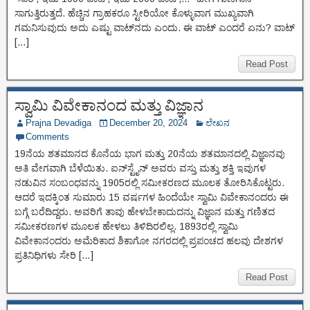
ಸಾಗುತ್ತಿರುತ್ತದೆ. ಹೆಚ್ಚಿನ ಗ್ರಾಹಕರೂ ಸ್ಟೀರಿಯೋ ಕೊಳ್ಳುವಾಗ ಮುಖ್ಯವಾಗಿ
ಗಮನಿಸುವುದು ಅದು ಎಷ್ಟು ವಾಟ್‌ನದು ಎಂದು. ಈ ವಾಟ್ ಎಂದರೆ ಏನು? ವಾಟ್
[…]
Read Post
ಸ್ವಾಮಿ ವಿವೇಕಾನಂದ ಮತ್ತು ವಿಜ್ಞಾನ
Prajna Devadiga
December 20, 2024
ಲೇಖನ
Comments
19ನೆಯ ಶತಮಾನದ ಕೊನೆಯ ಭಾಗ ಮತ್ತು 20ನೆಯ ಶತಮಾನದಲ್ಲಿ ವಿಜ್ಞಾನವು
ಅತಿ ವೇಗವಾಗಿ ಬೆಳೆಯಿತು. ಐನ್‌ಸ್ಟೈನ್ ಅವರು ವಸ್ತು ಮತ್ತು ಶಕ್ತಿ ಇವುಗಳ
ನಡುವಿನ ಸಂಬಂಧವನ್ನು 1905ರಲ್ಲಿ ಸಮೀಕರಣದ ಮೂಲಕ ತೋರಿಸಿಕೊಟ್ಟರು.
ಆದರೆ ಇದಕ್ಕಿಂತ ಸುಮಾರು 15 ವರ್ಷಗಳ ಹಿಂದೆಯೇ ಸ್ವಾಮಿ ವಿವೇಕಾನಂದರು ಈ
ಬಗ್ಗೆ ಬರೆದಿದ್ದರು. ಅವರಿಗೆ ತಾವು ಹೇಳಬೇಕಾದುದನ್ನು ವಿಜ್ಞಾನ ಮತ್ತು ಗಣಿತದ
ಸಮೀಕರಣಗಳ ಮೂಲಕ ಹೇಳಲು ತಿಳಿದಿರಲಿಲ್ಲ. 1893ರಲ್ಲಿ ಸ್ವಾಮಿ
ವಿವೇಕಾನಂದರು ಅಮೆರಿಕಾದ ಶಿಕಾಗೋ ನಗರದಲ್ಲಿ ಪ್ರಪಂಚದ ಹಲವು ದೇಶಗಳ
ಪ್ರತಿನಿಧಿಗಳು ಸೇರಿ […]
Read Post