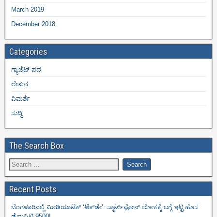
March 2019
December 2018
Categories
ಗ್ಯಾಜೆಟ್ ಪದ
ಲೇಖನ
ವಿಮರ್ಶೆ
ಸುದ್ದಿ
The Search Box
Recent Posts
ಬೆಂಗಳೂರಿನಲ್ಲಿ ಮೀಡಿಯಾಟೆಕ್‌ ‘ಟೆಕ್‌ಡೇ’: ಸ್ಮಾರ್ಟ್‌ಫೋನ್ ಲೋಕಕ್ಕೆ ಲಗ್ಗೆ ಇಟ್ಟ ಹೊಸ
ಡೈಮನ್ಸಿಟಿ 9500!