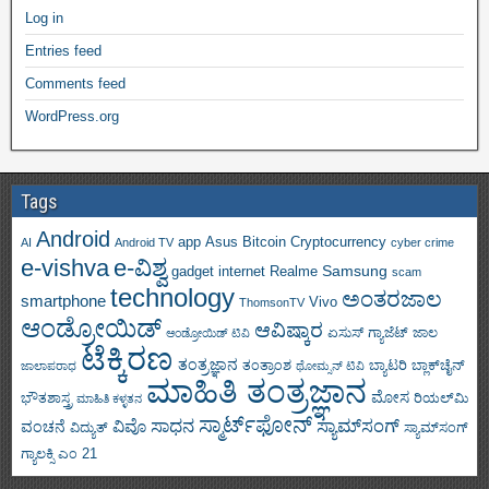
Log in
Entries feed
Comments feed
WordPress.org
Tags
Android
app
Asus
Bitcoin
Cryptocurrency
AI
Android TV
cyber crime
e-vishva
e-ವಿಶ್ವ
Samsung
gadget
internet
Realme
scam
technology
ಅಂತರಜಾಲ
smartphone
Vivo
ThomsonTV
ಆಂಡ್ರೋಯಿಡ್
ಆವಿಷ್ಕಾರ
ಏಸುಸ್
ಗ್ಯಾಜೆಟ್
ಜಾಲ
ಆಂಡ್ರೋಯಿಡ್ ಟಿವಿ
ಟೆಕ್ಕಿರಣ
ತಂತ್ರಜ್ಞಾನ
ತಂತ್ರಾಂಶ
ಬ್ಯಾಟರಿ
ಬ್ಲಾಕ್‌ಚೈನ್
ಜಾಲಾಪರಾಧ
ಥೋಮ್ಸನ್ ಟಿವಿ
ಮಾಹಿತಿ ತಂತ್ರಜ್ಞಾನ
ಮೋಸ
ಭೌತಶಾಸ್ತ್ರ
ರಿಯಲ್‌ಮಿ
ಮಾಹಿತಿ ಕಳ್ಳತನ
ಸ್ಮಾರ್ಟ್‌ಫೋನ್
ಸಾಧನ
ಸ್ಯಾಮ್‌ಸಂಗ್
ವಿವೊ
ವಂಚನೆ
ವಿದ್ಯುತ್
ಸ್ಯಾಮ್‌ಸಂಗ್
ಗ್ಯಾಲಕ್ಸಿ ಎಂ 21