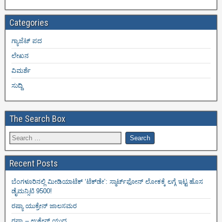
Categories
ಗ್ಯಾಜೆಟ್ ಪದ
ಲೇಖನ
ವಿಮರ್ಶೆ
ಸುದ್ದಿ
The Search Box
Recent Posts
ಬೆಂಗಳೂರಿನಲ್ಲಿ ಮೀಡಿಯಾಟೆಕ್‌ ‘ಟೆಕ್‌ಡೇ’: ಸ್ಮಾರ್ಟ್‌ಫೋನ್ ಲೋಕಕ್ಕೆ ಲಗ್ಗೆ ಇಟ್ಟ ಹೊಸ
ಡೈಮನ್ಸಿಟಿ 9500!
ರಷ್ಯಾ ಯುಕ್ರೇನ್ ಜಾಲಸಮರ
ರಷ್ಯಾ – ಉಕ್ರೇನ್ ಯುದ್ಧ