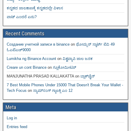
ಕನ್ನಡದ ಜಾಲತಾಣಕ್ಕೆ ಕನ್ನಡದಲ್ಲೇ ವಿಳಾಸ
ವಾಟ್ ಎಂದರೆ ಏನು?
Recent Comments
Создание учетной записи в binance
on
ಥೋಮ್ಸನ್ ಸ್ಮಾರ್ಟ್‌ ಟಿವಿ 49
ಓಎಟಿಎಚ್9000
Lumikha ng Binance Account
on
ವಿಶ್ವವ್ಯಾಪಿ ಜಾಲ ಜನಕ
Creare un cont Binance
on
ಗ್ಲೂಕೋಮೀಟರ್
MANJUNATHA PRASAD KALLAKATTA
on
ಬ್ಲಾಕ್‌ಚೈನ್‌
7 Best Mobile Phones Under 15000 That Doesn't Break Your Wallet -
Tech Focus
on
ಸ್ಯಾಮ್‌ಸಂಗ್ ಗ್ಯಾಲಕ್ಸಿ ಎಂ 12
Meta
Log in
Entries feed