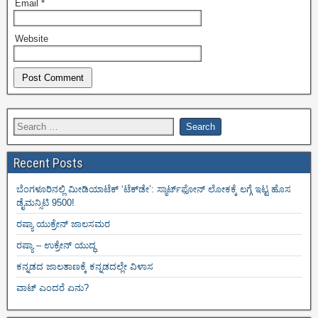
Email
*
Website
Recent Posts
ಬೆಂಗಳೂರಿನಲ್ಲಿ ಮೀಡಿಯಾಟೆಕ್‌ ‘ಟೆಕ್‌ಡೇ’: ಸ್ಮಾರ್ಟ್‌ಫೋನ್ ಲೋಕಕ್ಕೆ ಲಗ್ಗೆ ಇಟ್ಟ ಹೊಸ
ಡೈಮನ್ಸಿಟಿ 9500!
ರಷ್ಯಾ ಯುಕ್ರೇನ್ ಜಾಲಸಮರ
ರಷ್ಯಾ – ಉಕ್ರೇನ್ ಯುದ್ಧ
ಕನ್ನಡದ ಜಾಲತಾಣಕ್ಕೆ ಕನ್ನಡದಲ್ಲೇ ವಿಳಾಸ
ವಾಟ್ ಎಂದರೆ ಏನು?