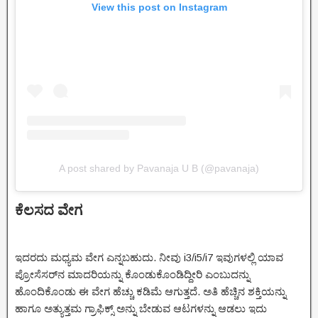
View this post on Instagram
A post shared by Pavanaja U B (@pavanaja)
ಕೆಲಸದ ವೇಗ
ಇದರದು ಮಧ್ಯಮ ವೇಗ ಎನ್ನಬಹುದು. ನೀವು i3/i5/i7 ಇವುಗಳಲ್ಲಿ ಯಾವ
ಪ್ರೋಸೆಸರ್‌ನ ಮಾದರಿಯನ್ನು ಕೊಂಡುಕೊಂಡಿದ್ದೀರಿ ಎಂಬುದನ್ನು
ಹೊಂದಿಕೊಂಡು ಈ ವೇಗ ಹೆಚ್ಚು ಕಡಿಮೆ ಆಗುತ್ತದೆ. ಅತಿ ಹೆಚ್ಚಿನ ಶಕ್ತಿಯನ್ನು
ಹಾಗೂ ಅತ್ಯುತ್ತಮ ಗ್ರಾಫಿಕ್ಸ್ ಅನ್ನು ಬೇಡುವ ಆಟಗಳನ್ನು ಆಡಲು ಇದು