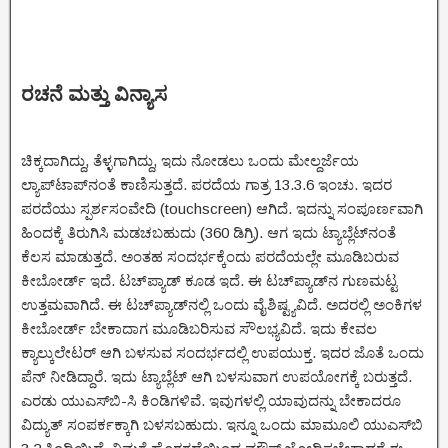
ರಚನೆ ಮತ್ತು ವಿನ್ಯಾಸ
ಚಿಕ್ಕದಾಗಿದ್ದು, ತೆಳ್ಳಗಾಗಿದ್ದು, ಇದು ನೋಡಲು ಒಂದು ಮೇಲ್ದರ್ಜೆಯ
ಲ್ಯಾಪ್‌ಟಾಪ್‌ನಂತೆ ಕಾಣಿಸುತ್ತದೆ. ಪರದೆಯ ಗಾತ್ರ 13.3.6 ಇಂಚು. ಇದರ
ಪರದೆಯು ಸ್ಪರ್ಶಸಂವೇದಿ (touchscreen) ಆಗಿದೆ. ಇದನ್ನು ಸಂಪೂರ್ಣವಾಗಿ
ಹಿಂದಕ್ಕೆ ತಿರುಗಿಸಿ ಮಡಚಬಹುದು (360 ಡಿಗ್ರಿ). ಆಗ ಇದು ಟ್ಯಾಬ್ಲೆಟ್‌ನಂತೆ
ಕೆಲಸ ಮಾಡುತ್ತದೆ. ಅಂತಹ ಸಂದರ್ಭಕ್ಕೆಂದು ಪರದೆಯಲ್ಲೇ ಮೂಡಿಬರುವ
ಕೀಬೋರ್ಡ್ ಇದೆ. ಟಚ್‌ಪ್ಯಾಡ್ ಕೂಡ ಇದೆ. ಈ ಟಚ್‌ಪ್ಯಾಡ್‌ನ ಗುಣಮಟ್ಟ
ಉತ್ತಮವಾಗಿದೆ. ಈ ಟಚ್‌ಪ್ಯಾಡ್‌ನಲ್ಲಿ ಒಂದು ವೈಶಿಷ್ಟ್ಯವಿದೆ. ಅದರಲ್ಲಿ ಅಂಕಿಗಳ
ಕೀಬೋರ್ಡ್ ಬೇಕಾದಾಗ ಮೂಡಿಬರಿಸುವ ಸೌಲಭ್ಯವಿದೆ. ಇದು ಕೇವಲ
ಕ್ಯಾಲ್ಕುಲೇಟರ್ ಆಗಿ ಬಳಸುವ ಸಂದರ್ಭದಲ್ಲಿ ಉಪಯುಕ್ತ. ಇದರ ಜೊತೆ ಒಂದು
ಪೆನ್ ನೀಡಿದ್ದಾರೆ. ಇದು ಟ್ಯಾಬ್ಲೆಟ್ ಆಗಿ ಬಳಸುವಾಗ ಉಪಯೋಗಕ್ಕೆ ಬರುತ್ತದೆ.
ಎರಡು ಯುಎಸ್‌ಬಿ-ಸಿ ಕಿಂಡಿಗಳಿವೆ. ಇವುಗಳಲ್ಲಿ ಯಾವುದನ್ನು ಬೇಕಾದರೂ
ವಿದ್ಯುತ್ ಸಂಪರ್ಕಕ್ಕಾಗಿ ಬಳಸಬಹುದು. ಇನ್ನೂ ಒಂದು ಮಾಮೂಲಿ ಯುಎಸ್‌ಬಿ