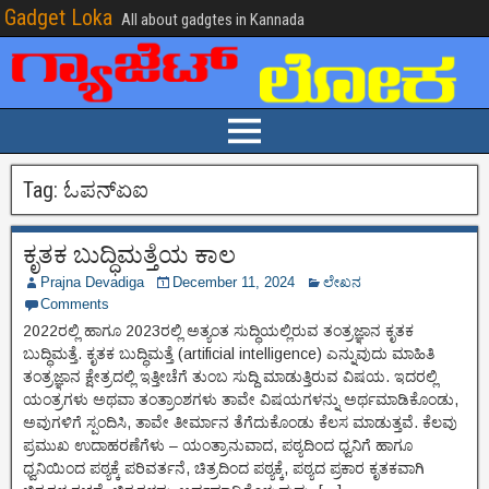
Gadget Loka
All about gadgtes in Kannada
Tag:
ಓಪನ್‌ಏಐ
ಕೃತಕ ಬುದ್ಧಿಮತ್ತೆಯ ಕಾಲ
Prajna Devadiga
December 11, 2024
ಲೇಖನ
Comments
2022ರಲ್ಲಿ ಹಾಗೂ 2023ರಲ್ಲಿ ಅತ್ಯಂತ ಸುದ್ಧಿಯಲ್ಲಿರುವ ತಂತ್ರಜ್ಞಾನ ಕೃತಕ
ಬುದ್ಧಿಮತ್ತೆ. ಕೃತಕ ಬುದ್ಧಿಮತ್ತೆ (artificial intelligence) ಎನ್ನುವುದು ಮಾಹಿತಿ
ತಂತ್ರಜ್ಞಾನ ಕ್ಷೇತ್ರದಲ್ಲಿ ಇತ್ತೀಚೆಗೆ ತುಂಬ ಸುದ್ದಿ ಮಾಡುತ್ತಿರುವ ವಿಷಯ. ಇದರಲ್ಲಿ
ಯಂತ್ರಗಳು ಅಥವಾ ತಂತ್ರಾಂಶಗಳು ತಾವೇ ವಿಷಯಗಳನ್ನು ಅರ್ಥಮಾಡಿಕೊಂಡು,
ಅವುಗಳಿಗೆ ಸ್ಪಂದಿಸಿ, ತಾವೇ ತೀರ್ಮಾನ ತೆಗೆದುಕೊಂಡು ಕೆಲಸ ಮಾಡುತ್ತವೆ. ಕೆಲವು
ಪ್ರಮುಖ ಉದಾಹರಣೆಗೆಳು – ಯಂತ್ರಾನುವಾದ, ಪಠ್ಯದಿಂದ ಧ್ವನಿಗೆ ಹಾಗೂ
ಧ್ವನಿಯಿಂದ ಪಠ್ಯಕ್ಕೆ ಪರಿವರ್ತನೆ, ಚಿತ್ರದಿಂದ ಪಠ್ಯಕ್ಕೆ, ಪಠ್ಯದ ಪ್ರಕಾರ ಕೃತಕವಾಗಿ