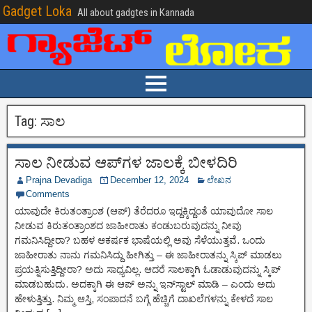
Gadget Loka
All about gadgtes in Kannada
Tag:
ಸಾಲ
ಸಾಲ ನೀಡುವ ಆಪ್‌ಗಳ ಜಾಲಕ್ಕೆ ಬೀಳದಿರಿ
Prajna Devadiga
December 12, 2024
ಲೇಖನ
Comments
ಯಾವುದೇ ಕಿರುತಂತ್ರಾಂಶ (ಆಪ್) ತೆರೆದರೂ ಇದ್ದಕ್ಕಿದ್ದಂತೆ ಯಾವುದೋ ಸಾಲ
ನೀಡುವ ಕಿರುತಂತ್ರಾಂಶದ ಜಾಹೀರಾತು ಕಂಡುಬರುವುದನ್ನು ನೀವು
ಗಮನಿಸಿದ್ದೀರಾ? ಬಹಳ ಆಕರ್ಷಕ ಭಾಷೆಯಲ್ಲಿ ಅವು ಸೆಳೆಯುತ್ತವೆ. ಒಂದು
ಜಾಹೀರಾತು ನಾನು ಗಮನಿಸಿದ್ದು ಹೀಗಿತ್ತು – ಈ ಜಾಹೀರಾತನ್ನು ಸ್ಕಿಪ್ ಮಾಡಲು
ಪ್ರಯತ್ನಿಸುತ್ತಿದ್ದೀರಾ? ಅದು ಸಾಧ್ಯವಿಲ್ಲ. ಆದರೆ ಸಾಲಕ್ಕಾಗಿ ಓಡಾಡುವುದನ್ನು ಸ್ಕಿಪ್
ಮಾಡಬಹುದು. ಅದಕ್ಕಾಗಿ ಈ ಆಪ್ ಅನ್ನು ಇನ್‌ಸ್ಟಾಲ್ ಮಾಡಿ – ಎಂದು ಅದು
ಹೇಳುತ್ತಿತ್ತು. ನಿಮ್ಮ ಆಸ್ತಿ, ಸಂಪಾದನೆ ಬಗ್ಗೆ ಹೆಚ್ಚಿಗೆ ದಾಖಲೆಗಳನ್ನು ಕೇಳದೆ ಸಾಲ