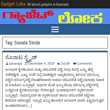
Gadget Loka
All about gadgtes in Kannada
Tag:
Sonata Stride
ಸೊನಾಟ ಸ್ಟ್ರೈಡ್
pavanaja
December 4, 2019
ವಿಮರ್ಶೆ
Comments
ಅನಲಾಗ್ ಕೈಗಡಿಯಾರ ಮತ್ತು ಚಟುವಟಿಕೆ ಪಟ್ಟಿ ನೀವು ದಿನಕ್ಕೆ ಎಷ್ಟು ಹೆಜ್ಜೆ
ನಡೆದಿದ್ದೀರಿ, ಎಷ್ಟು ಗಂಟೆ ನಿದ್ರೆ ಮಾಡಿದ್ದೀರಿ ಇತ್ಯಾದಿಗಳನ್ನು ತಿಳಿಸುವ ಧರಿಸಬಲ್ಲ
ಪಟ್ಟಿಗೆ ಆರೋಗ್ಯಪಟ್ಟಿ (healthband) ಅಥವಾ ಚಟುವಟಿಕೆ ಪಟ್ಟಿ (activity band
or tracker) ಎನ್ನುತ್ತಾರೆ. ಇವುಗಳ ಜೊತೆ ಇನ್ನೂ ಕೆಲವು ಧರಿಸಬಲ್ಲ ಪಟ್ಟಿಗಳಲ್ಲಿ
ಬುದ್ಧಿವಂತ ಕೈಗಡಿಯಾರವೂ ಸೇರಿರುತ್ತದೆ. ಇಂತಹವುಗಳಿಗೆ ಸ್ಮಾರ್ಟ್‌ವಾಚ್
ಎನ್ನುತ್ತಾರೆ. ಸಾಮಾನ್ಯವಾಗಿ ಈ ಸ್ಮಾರ್ಟ್‌ವಾಚ್ ಹಾಗೂ ಚಟುವಟಿಕೆ ಪಟ್ಟಿಗಳು
ಡಿಜಿಟಲ್ ಆಗಿರುತ್ತವೆ. ನಮ್ಮಲ್ಲಿ ಇನ್ನೂ ಹಲವರಿಗೆ ಅನಲಾಗ್ ವಾಚೇ ಇಷ್ಟವಾಗುತ್ತದೆ.
ಅಂತಹವರಿಗಾಗಿ […]