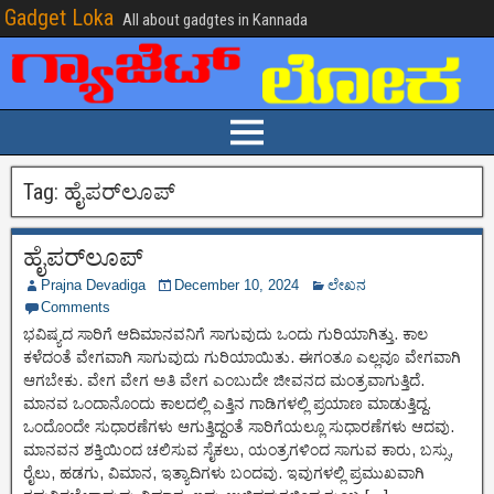
Gadget Loka
All about gadgtes in Kannada
Tag:
ಹೈಪರ್‌ಲೂಪ್
ಹೈಪರ್‌ಲೂಪ್
Prajna Devadiga
December 10, 2024
ಲೇಖನ
Comments
ಭವಿಷ್ಯದ ಸಾರಿಗೆ ಆದಿಮಾನವನಿಗೆ ಸಾಗುವುದು ಒಂದು ಗುರಿಯಾಗಿತ್ತು. ಕಾಲ
ಕಳೆದಂತೆ ವೇಗವಾಗಿ ಸಾಗುವುದು ಗುರಿಯಾಯಿತು. ಈಗಂತೂ ಎಲ್ಲವೂ ವೇಗವಾಗಿ
ಆಗಬೇಕು. ವೇಗ ವೇಗ ಅತಿ ವೇಗ ಎಂಬುದೇ ಜೀವನದ ಮಂತ್ರವಾಗುತ್ತಿದೆ.
ಮಾನವ ಒಂದಾನೊಂದು ಕಾಲದಲ್ಲಿ ಎತ್ತಿನ ಗಾಡಿಗಳಲ್ಲಿ ಪ್ರಯಾಣ ಮಾಡುತ್ತಿದ್ದ.
ಒಂದೊಂದೇ ಸುಧಾರಣೆಗಳು ಆಗುತ್ತಿದ್ದಂತೆ ಸಾರಿಗೆಯಲ್ಲೂ ಸುಧಾರಣೆಗಳು ಆದವು.
ಮಾನವನ ಶಕ್ತಿಯಿಂದ ಚಲಿಸುವ ಸೈಕಲು, ಯಂತ್ರಗಳಿಂದ ಸಾಗುವ ಕಾರು, ಬಸ್ಸು,
ರೈಲು, ಹಡಗು, ವಿಮಾನ, ಇತ್ಯಾದಿಗಳು ಬಂದವು. ಇವುಗಳಲ್ಲಿ ಪ್ರಮುಖವಾಗಿ