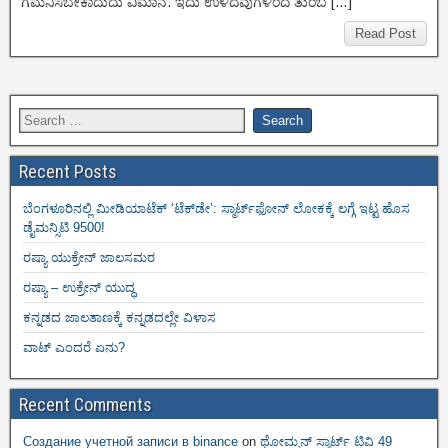
ಗಮನಿಸಬೇಕಾದುದು ವಿಮಾನ. ಇದು ಉಳಿದವುಗಳಿಂದ ತುಂಬ […]
Read Post
Recent Posts
ಬೆಂಗಳೂರಿನಲ್ಲಿ ಮೀಡಿಯಾಟೆಕ್‌ ‘ಟೆಕ್‌ಡೇ’: ಸ್ಮಾರ್ಟ್‌ಫೋನ್ ಲೋಕಕ್ಕೆ ಲಗ್ಗೆ ಇಟ್ಟ ಹೊಸ
ಡೈಮನ್ಸಿಟಿ 9500!
ರಷ್ಯಾ ಯುಕ್ರೇನ್ ಜಾಲಸಮರ
ರಷ್ಯಾ – ಉಕ್ರೇನ್ ಯುದ್ಧ
ಕನ್ನಡದ ಜಾಲತಾಣಕ್ಕೆ ಕನ್ನಡದಲ್ಲೇ ವಿಳಾಸ
ವಾಟ್ ಎಂದರೆ ಏನು?
Recent Comments
Создание учетной записи в binance
on
ಥೋಮ್ಸನ್ ಸ್ಮಾರ್ಟ್‌ ಟಿವಿ 49