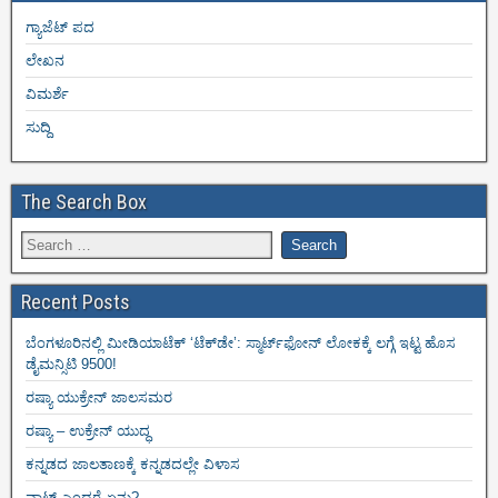
ಗ್ಯಾಜೆಟ್ ಪದ
ಲೇಖನ
ವಿಮರ್ಶೆ
ಸುದ್ದಿ
The Search Box
Recent Posts
ಬೆಂಗಳೂರಿನಲ್ಲಿ ಮೀಡಿಯಾಟೆಕ್‌ ‘ಟೆಕ್‌ಡೇ’: ಸ್ಮಾರ್ಟ್‌ಫೋನ್ ಲೋಕಕ್ಕೆ ಲಗ್ಗೆ ಇಟ್ಟ ಹೊಸ
ಡೈಮನ್ಸಿಟಿ 9500!
ರಷ್ಯಾ ಯುಕ್ರೇನ್ ಜಾಲಸಮರ
ರಷ್ಯಾ – ಉಕ್ರೇನ್ ಯುದ್ಧ
ಕನ್ನಡದ ಜಾಲತಾಣಕ್ಕೆ ಕನ್ನಡದಲ್ಲೇ ವಿಳಾಸ
ವಾಟ್ ಎಂದರೆ ಏನು?