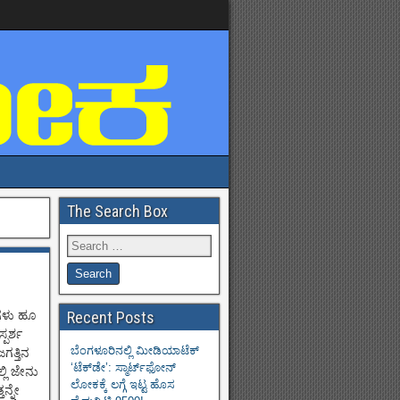
The Search Box
ಯಗಳು ಹೂ
Recent Posts
ಪರ್ಶ
ಬೆಂಗಳೂರಿನಲ್ಲಿ ಮೀಡಿಯಾಟೆಕ್‌
ಗತ್ತಿನ
‘ಟೆಕ್‌ಡೇ’: ಸ್ಮಾರ್ಟ್‌ಫೋನ್
ಲಿ ಜೇನು
ಲೋಕಕ್ಕೆ ಲಗ್ಗೆ ಇಟ್ಟ ಹೊಸ
ನ್ನೇ