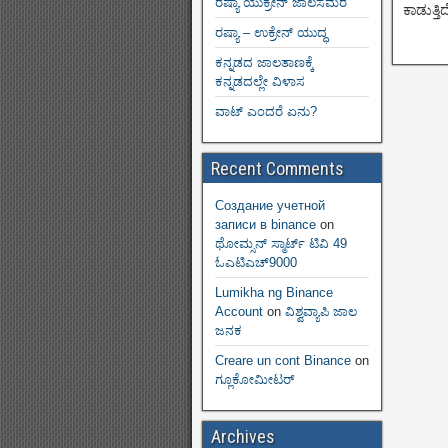
ರಷ್ಯಾ ಯುಕ್ರೇನ್ ಜಾಲಸಮರ
ಕಾಡುತ್ತ
ರಷ್ಯಾ – ಉಕ್ರೇನ್ ಯುದ್ಧ
ಕನ್ನಡದ ಜಾಲತಾಣಕ್ಕೆ
ಕನ್ನಡದಲ್ಲೇ ವಿಳಾಸ
ವಾಟ್ ಎಂದರೆ ಏನು?
Recent Comments
Создание учетной
записи в binance
on
ಥೋಮ್ಸನ್ ಸ್ಮಾರ್ಟ್‌ ಟಿವಿ 49
ಓಎಟಿಎಚ್9000
Lumikha ng Binance
Account
on
ವಿಶ್ವವ್ಯಾಪಿ ಜಾಲ
ಜನಕ
Creare un cont Binance
on
ಗ್ಲೂಕೋಮೀಟರ್
Archives