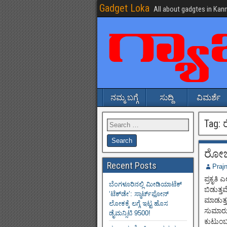
Gadget Loka
All about gadgtes in Kan
ನಮ್ಮ ಬಗ್ಗೆ
ಸುದ್ದಿ
ವಿಮರ್ಶೆ
Tag:
ರೋಬ
Recent Posts
Praj
ಪ್ರಕೃತಿ
ಬೆಂಗಳೂರಿನಲ್ಲಿ ಮೀಡಿಯಾಟೆಕ್‌
ಬಿಡುತ್ತ
‘ಟೆಕ್‌ಡೇ’: ಸ್ಮಾರ್ಟ್‌ಫೋನ್
ಮಾಡುತ್ತ
ಲೋಕಕ್ಕೆ ಲಗ್ಗೆ ಇಟ್ಟ ಹೊಸ
ಸುಮಾರು 
ಡೈಮನ್ಸಿಟಿ 9500!
ಕುಟುಂಬ 