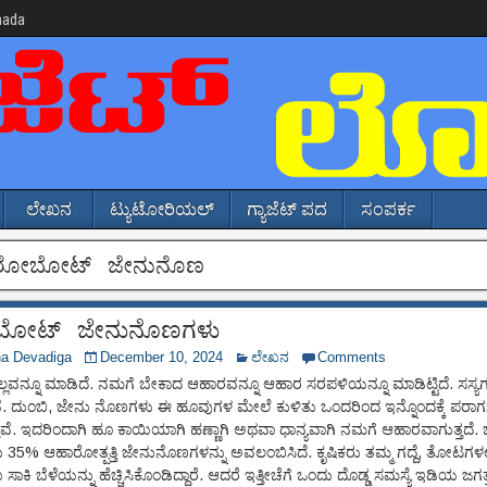
nada
ಲೇಖನ
ಟ್ಯುಟೋರಿಯಲ್
ಗ್ಯಾಜೆಟ್ ಪದ
ಸಂಪರ್ಕ
ರೋಬೋಟ್ ಜೇನುನೊಣ
ೋಟ್ ಜೇನುನೊಣಗಳು
na Devadiga
December 10, 2024
ಲೇಖನ
Comments
 ಎಲ್ಲವನ್ನೂ ಮಾಡಿದೆ. ನಮಗೆ ಬೇಕಾದ ಆಹಾರವನ್ನೂ ಆಹಾರ ಸರಪಳಿಯನ್ನೂ ಮಾಡಿಟ್ಟಿದೆ. ಸಸ್
ವೆ. ದುಂಬಿ, ಜೇನು ನೊಣಗಳು ಈ ಹೂವುಗಳ ಮೇಲೆ ಕುಳಿತು ಒಂದರಿಂದ ಇನ್ನೊಂದಕ್ಕೆ ಪರಾಗಸ್
ವೆ. ಇದರಿಂದಾಗಿ ಹೂ ಕಾಯಿಯಾಗಿ ಹಣ್ಣಾಗಿ ಅಥವಾ ಧಾನ್ಯವಾಗಿ ನಮಗೆ ಆಹಾರವಾಗುತ್ತದೆ. ಜ
35% ಆಹಾರೋತ್ಪತ್ತಿ ಜೇನುನೊಣಗಳನ್ನು ಅವಲಂಬಿಸಿದೆ. ಕೃಷಿಕರು ತಮ್ಮ ಗದ್ದೆ, ತೋಟಗಳಲ್
ಸಾಕಿ ಬೆಳೆಯನ್ನು ಹೆಚ್ಚಿಸಿಕೊಂಡಿದ್ದಾರೆ. ಆದರೆ ಇತ್ತೀಚೆಗೆ ಒಂದು ದೊಡ್ಡ ಸಮಸ್ಯೆ ಇಡಿಯ ಜಗತ್ತ