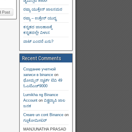
ಡೈಮನ್ಸಿಟಿ 9500!
ರಷ್ಯಾ ಯುಕ್ರೇನ್ ಜಾಲಸಮರ
d Post
ರಷ್ಯಾ – ಉಕ್ರೇನ್ ಯುದ್ಧ
ಕನ್ನಡದ ಜಾಲತಾಣಕ್ಕೆ
ಕನ್ನಡದಲ್ಲೇ ವಿಳಾಸ
ವಾಟ್ ಎಂದರೆ ಏನು?
Recent Comments
Создание учетной
записи в binance
on
ಥೋಮ್ಸನ್ ಸ್ಮಾರ್ಟ್‌ ಟಿವಿ 49
ಓಎಟಿಎಚ್9000
Lumikha ng Binance
Account
on
ವಿಶ್ವವ್ಯಾಪಿ ಜಾಲ
ಜನಕ
Creare un cont Binance
on
ಗ್ಲೂಕೋಮೀಟರ್
MANJUNATHA PRASAD