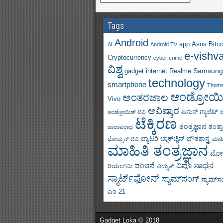
Tags
Android
app
Asus
Bitco
AI
Android TV
e-vishv
Cryptocurrency
cyber crime
ವಿಶ್ವ
Samsung
gadget
internet
Realme
technology
smartphone
Thom
ಆಂಡ್ರೋಯಿ
ಅಂತರಜಾಲ
Vivo
ಆವಿಷ್ಕಾರ
ಏಸುಸ್
ಗ್ಯಾಜೆಟ್
ಆಂಡ್ರೋಯಿಡ್ ಟಿವಿ
ಟೆಕ್ಕಿರಣ
ತಂತ್ರಜ್ಞಾನ
ತಂತ್ರ
ಜಾಲಾಪರಾಧ
ಬ್ಯಾಟರಿ
ಬ್ಲಾಕ್‌ಚೈನ್
ಭೌತಶಾಸ್ತ್ರ
ಥೋಮ್ಸನ್ ಟಿವಿ
ಮಾಹಿ
ಮಾಹಿತಿ ತಂತ್ರಜ್ಞಾನ
ಮೋ
ಸಾಧನ
ವಿವೊ
ವಂಚನೆ
ರಿಯಲ್‌ಮಿ
ವಿದ್ಯುತ್
ಸ್ಮಾರ್ಟ್‌ಫೋನ್
ಸ್ಯಾಮ್‌ಸಂಗ್
ಸ್ಯಾಮ್‌ಸಂಗ
ಎಂ 21
Gadget Loka © 2018