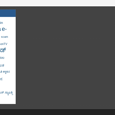
in
a
e-
scam
sonTV
ಡ್
ಜಾಲ
ಾಂಶ
ತಿ ಕಳ್ಳತನ
ಸ
್ ಗ್ಯಾಲಕ್ಸಿ