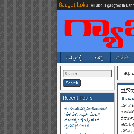
Gadget Loka
All about gadgtes in Kan
ನಮ್ಮ ಬಗ್ಗೆ
ಸುದ್ದಿ
ವಿಮರ್ಶೆ
Tag:
ಮೌಸ್
Recent Posts
pava
ಮೌಸ್ (
ಬೆಂಗಳೂರಿನಲ್ಲಿ ಮೀಡಿಯಾಟೆಕ್‌
ರೂಪದಲ್ಲ
‘ಟೆಕ್‌ಡೇ’: ಸ್ಮಾರ್ಟ್‌ಫೋನ್
ರವಾನಿಸ
ಲೋಕಕ್ಕೆ ಲಗ್ಗೆ ಇಟ್ಟ ಹೊಸ
ಚಲಿಸುತ
ಡೈಮನ್ಸಿಟಿ 9500!
ಮೌಸ್‌ನ್