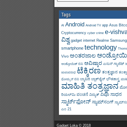
Tags
Android
app
Asus
Bitco
AI
Android TV
e-vishv
Cryptocurrency
cyber crime
ವಿಶ್ವ
Samsung
gadget
internet
Realme
technology
smartphone
Thom
ಆಂಡ್ರೋಯಿ
ಅಂತರಜಾಲ
Vivo
ಆವಿಷ್ಕಾರ
ಏಸುಸ್
ಗ್ಯಾಜೆಟ್
ಆಂಡ್ರೋಯಿಡ್ ಟಿವಿ
ಟೆಕ್ಕಿರಣ
ತಂತ್ರಜ್ಞಾನ
ತಂತ್ರ
ಜಾಲಾಪರಾಧ
ಬ್ಯಾಟರಿ
ಬ್ಲಾಕ್‌ಚೈನ್
ಭೌತಶಾಸ್ತ್ರ
ಥೋಮ್ಸನ್ ಟಿವಿ
ಮಾಹಿ
ಮಾಹಿತಿ ತಂತ್ರಜ್ಞಾನ
ಮೋ
ಸಾಧನ
ವಿವೊ
ವಂಚನೆ
ರಿಯಲ್‌ಮಿ
ವಿದ್ಯುತ್
ಸ್ಮಾರ್ಟ್‌ಫೋನ್
ಸ್ಯಾಮ್‌ಸಂಗ್
ಸ್ಯಾಮ್‌ಸಂಗ
ಎಂ 21
Gadget Loka © 2018