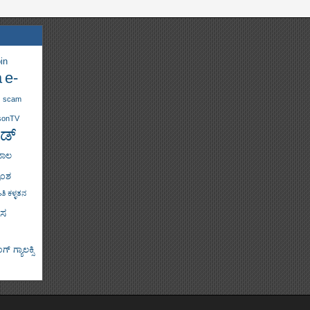
in
a
e-
scam
sonTV
ಡ್
ಜಾಲ
ಾಂಶ
ತಿ ಕಳ್ಳತನ
ಸ
್ ಗ್ಯಾಲಕ್ಸಿ