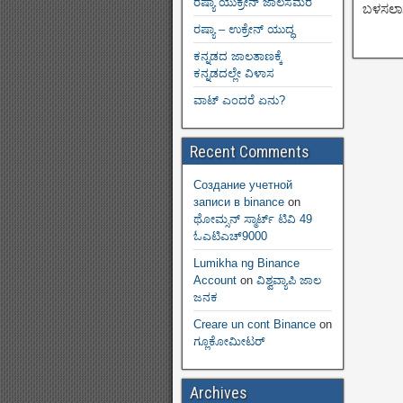
ರಷ್ಯಾ ಯುಕ್ರೇನ್ ಜಾಲಸಮರ
ಬಳಸಲಾಗು
ರಷ್ಯಾ – ಉಕ್ರೇನ್ ಯುದ್ಧ
ಕನ್ನಡದ ಜಾಲತಾಣಕ್ಕೆ
ಕನ್ನಡದಲ್ಲೇ ವಿಳಾಸ
ವಾಟ್ ಎಂದರೆ ಏನು?
Recent Comments
Создание учетной
записи в binance
on
ಥೋಮ್ಸನ್ ಸ್ಮಾರ್ಟ್‌ ಟಿವಿ 49
ಓಎಟಿಎಚ್9000
Lumikha ng Binance
Account
on
ವಿಶ್ವವ್ಯಾಪಿ ಜಾಲ
ಜನಕ
Creare un cont Binance
on
ಗ್ಲೂಕೋಮೀಟರ್
Archives