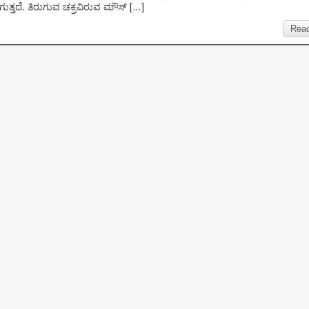
ತ್ತದೆ. ತಿರುಗುವ ಚಕ್ರವಿರುವ ಮೌಸ್ […]
Rea