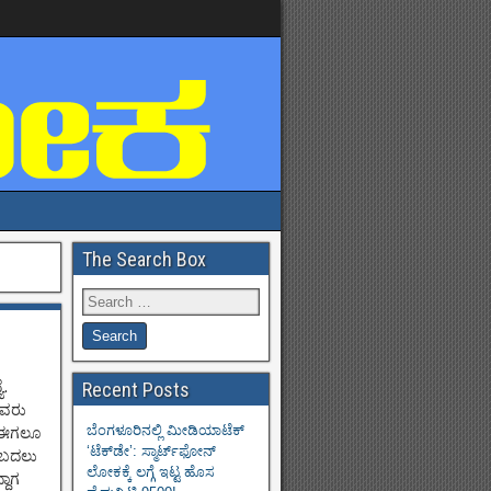
The Search Box
ೆ.
Recent Posts
ವವರು
ಬೆಂಗಳೂರಿನಲ್ಲಿ ಮೀಡಿಯಾಟೆಕ್‌
ು. ಈಗಲೂ
‘ಟೆಕ್‌ಡೇ’: ಸ್ಮಾರ್ಟ್‌ಫೋನ್
ಲುಬದಲು
ಲೋಕಕ್ಕೆ ಲಗ್ಗೆ ಇಟ್ಟ ಹೊಸ
ದಾಗ