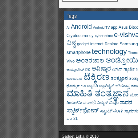
Tags
Android
app
Asus
Bitco
AI
Android TV
e-vishv
Cryptocurrency
cyber crime
ವಿಶ್ವ
Samsung
gadget
internet
Realme
technology
smartphone
Thom
ಆಂಡ್ರೋಯಿ
ಅಂತರಜಾಲ
Vivo
ಆವಿಷ್ಕಾರ
ಏಸುಸ್
ಗ್ಯಾಜೆಟ್
ಆಂಡ್ರೋಯಿಡ್ ಟಿವಿ
ಟೆಕ್ಕಿರಣ
ತಂತ್ರಜ್ಞಾನ
ತಂತ್ರ
ಜಾಲಾಪರಾಧ
ಬ್ಯಾಟರಿ
ಬ್ಲಾಕ್‌ಚೈನ್
ಭೌತಶಾಸ್ತ್ರ
ಥೋಮ್ಸನ್ ಟಿವಿ
ಮಾಹಿ
ಮಾಹಿತಿ ತಂತ್ರಜ್ಞಾನ
ಮೋ
ಸಾಧನ
ವಿವೊ
ವಂಚನೆ
ರಿಯಲ್‌ಮಿ
ವಿದ್ಯುತ್
ಸ್ಮಾರ್ಟ್‌ಫೋನ್
ಸ್ಯಾಮ್‌ಸಂಗ್
ಸ್ಯಾಮ್‌ಸಂಗ
ಎಂ 21
Gadget Loka © 2018