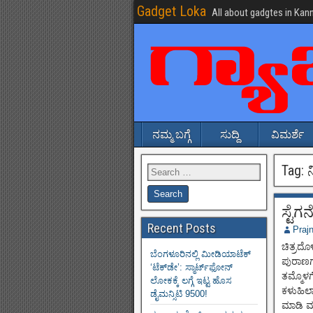
Gadget Loka
All about gadgtes in Kan
ನಮ್ಮ ಬಗ್ಗೆ
ಸುದ್ದಿ
ವಿಮರ್ಶೆ
Tag:
ಸ್ಟೆಗ
Recent Posts
Praj
ಚಿತ್ರದೊ
ಬೆಂಗಳೂರಿನಲ್ಲಿ ಮೀಡಿಯಾಟೆಕ್‌
ಪುರಾಣಗ
‘ಟೆಕ್‌ಡೇ’: ಸ್ಮಾರ್ಟ್‌ಫೋನ್
ತಮ್ಮೊಳಗ
ಲೋಕಕ್ಕೆ ಲಗ್ಗೆ ಇಟ್ಟ ಹೊಸ
ಕಳುಹಿಲ
ಡೈಮನ್ಸಿಟಿ 9500!
ಮಾಡಿ ಮ