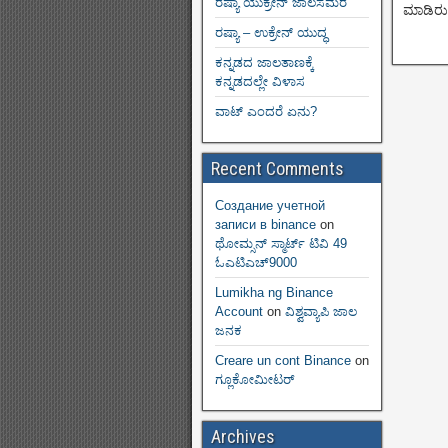
ರಷ್ಯಾ ಯುಕ್ರೇನ್ ಜಾಲಸಮರ
ಮಾಡಿರು
ರಷ್ಯಾ – ಉಕ್ರೇನ್ ಯುದ್ಧ
ಕನ್ನಡದ ಜಾಲತಾಣಕ್ಕೆ
ಕನ್ನಡದಲ್ಲೇ ವಿಳಾಸ
ವಾಟ್ ಎಂದರೆ ಏನು?
Recent Comments
Создание учетной
записи в binance
on
ಥೋಮ್ಸನ್ ಸ್ಮಾರ್ಟ್‌ ಟಿವಿ 49
ಓಎಟಿಎಚ್9000
Lumikha ng Binance
Account
on
ವಿಶ್ವವ್ಯಾಪಿ ಜಾಲ
ಜನಕ
Creare un cont Binance
on
ಗ್ಲೂಕೋಮೀಟರ್
Archives