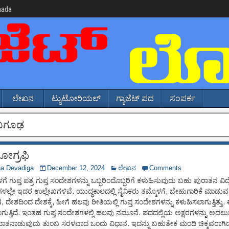
nada
ಲೇಖನ
ಟ್ಯುಟೋರಿಯಲ್
ಗ್ಯಾಜೆಟ್ ಪದ
ಸಂಪರ್ಕ
ನಿಗೂಢ
ನೋಗ್ರಫಿ
na Devadiga
December 12, 2024
ಲೇಖನ
Comments
ಳಗೆ ಗುಪ್ತ ಪತ್ರ ಗುಪ್ತ ಸಂದೇಶಗಳನ್ನು ಒಬ್ಬರಿಂದೊಬ್ಬರಿಗೆ ಕಳುಹಿಸುವುದು ಬಹು ಪುರಾತನ ವಿದ್ಯ
ಳಲ್ಲೇ ಇದರ ಉಲ್ಲೇಖಗಳಿವೆ. ಯುದ್ಧಕಾಲದಲ್ಲಿ ಸೈನಿಕರು ತಮ್ಮೊಳಗೆ, ಬೇಹುಗಾರಿಕೆ ಮಾಡು
ೆ, ದೇಶದಿಂದ ದೇಶಕ್ಕೆ, ಹೀಗೆ ಹಲವು ರೀತಿಯಲ್ಲಿ ಗುಪ್ತ ಸಂದೇಶಗಳನ್ನು ಕಳುಹಿಸಲಾಗುತ್ತಿತ್ತ
ಾಗುತ್ತಿದೆ. ಇಂತಹ ಗುಪ್ತ ಸಂದೇಶಗಳಲ್ಲಿ ಹಲವು ನಮೂನೆ. ಪದದಲ್ಲಿಯ ಅಕ್ಷರಗಳನ್ನು ಅದ
ಾತನಾಡುವುದು ತುಂಬ ಸರಳವಾದ ಒಂದು ವಿಧಾನ. ಇದನ್ನು ಬಹುತೇಕ ಮಂದಿ ಚಿಕ್ಕವರಾಗಿದ್