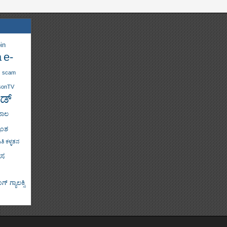
in
a
e-
scam
sonTV
ಡ್
ಜಾಲ
ಾಂಶ
ತಿ ಕಳ್ಳತನ
ಸ
್ ಗ್ಯಾಲಕ್ಸಿ