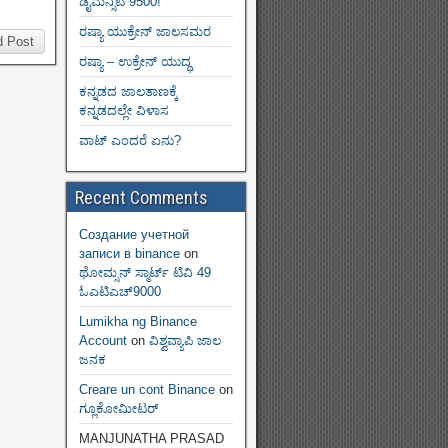
ಡೈಮನ್ಸಿಟಿ 9500!
ರಷ್ಯಾ ಯುಕ್ರೇನ್ ಜಾಲಸಮರ
d Post
ರಷ್ಯಾ – ಉಕ್ರೇನ್ ಯುದ್ಧ
ಕನ್ನಡದ ಜಾಲತಾಣಕ್ಕೆ
ಕನ್ನಡದಲ್ಲೇ ವಿಳಾಸ
ವಾಟ್ ಎಂದರೆ ಏನು?
Recent Comments
Создание учетной
записи в binance
on
ಥೋಮ್ಸನ್ ಸ್ಮಾರ್ಟ್‌ ಟಿವಿ 49
ಓಎಟಿಎಚ್9000
Lumikha ng Binance
Account
on
ವಿಶ್ವವ್ಯಾಪಿ ಜಾಲ
ಜನಕ
Creare un cont Binance
on
ಗ್ಲೂಕೋಮೀಟರ್
MANJUNATHA PRASAD