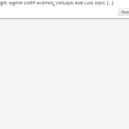
ತ್ತೀರಿ. ಅಕ್ಷರಗಳ ಬದಲಿಗೆ ಅಂಕಿಗಳನ್ನು ಬಳಸುವುದು ಕೂಡ ಒಂದು ವಿಧಾನ. […]
Rea