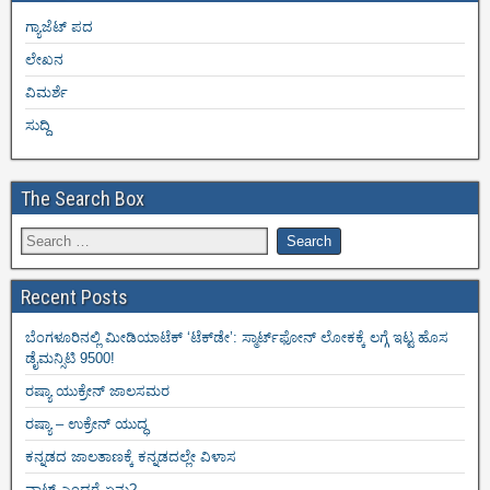
ಗ್ಯಾಜೆಟ್ ಪದ
ಲೇಖನ
ವಿಮರ್ಶೆ
ಸುದ್ದಿ
The Search Box
Recent Posts
ಬೆಂಗಳೂರಿನಲ್ಲಿ ಮೀಡಿಯಾಟೆಕ್‌ ‘ಟೆಕ್‌ಡೇ’: ಸ್ಮಾರ್ಟ್‌ಫೋನ್ ಲೋಕಕ್ಕೆ ಲಗ್ಗೆ ಇಟ್ಟ ಹೊಸ
ಡೈಮನ್ಸಿಟಿ 9500!
ರಷ್ಯಾ ಯುಕ್ರೇನ್ ಜಾಲಸಮರ
ರಷ್ಯಾ – ಉಕ್ರೇನ್ ಯುದ್ಧ
ಕನ್ನಡದ ಜಾಲತಾಣಕ್ಕೆ ಕನ್ನಡದಲ್ಲೇ ವಿಳಾಸ
ವಾಟ್ ಎಂದರೆ ಏನು?