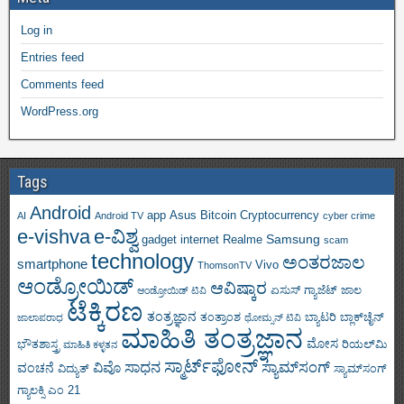
Log in
Entries feed
Comments feed
WordPress.org
Tags
Android
app
Asus
Bitcoin
Cryptocurrency
AI
Android TV
cyber crime
e-vishva
e-ವಿಶ್ವ
Samsung
gadget
internet
Realme
scam
technology
ಅಂತರಜಾಲ
smartphone
Vivo
ThomsonTV
ಆಂಡ್ರೋಯಿಡ್
ಆವಿಷ್ಕಾರ
ಏಸುಸ್
ಗ್ಯಾಜೆಟ್
ಜಾಲ
ಆಂಡ್ರೋಯಿಡ್ ಟಿವಿ
ಟೆಕ್ಕಿರಣ
ತಂತ್ರಜ್ಞಾನ
ತಂತ್ರಾಂಶ
ಬ್ಯಾಟರಿ
ಬ್ಲಾಕ್‌ಚೈನ್
ಜಾಲಾಪರಾಧ
ಥೋಮ್ಸನ್ ಟಿವಿ
ಮಾಹಿತಿ ತಂತ್ರಜ್ಞಾನ
ಮೋಸ
ಭೌತಶಾಸ್ತ್ರ
ರಿಯಲ್‌ಮಿ
ಮಾಹಿತಿ ಕಳ್ಳತನ
ಸ್ಮಾರ್ಟ್‌ಫೋನ್
ಸಾಧನ
ಸ್ಯಾಮ್‌ಸಂಗ್
ವಿವೊ
ವಂಚನೆ
ವಿದ್ಯುತ್
ಸ್ಯಾಮ್‌ಸಂಗ್
ಗ್ಯಾಲಕ್ಸಿ ಎಂ 21