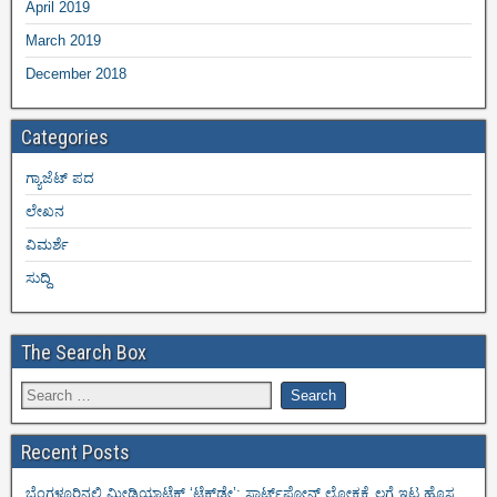
April 2019
March 2019
December 2018
Categories
ಗ್ಯಾಜೆಟ್ ಪದ
ಲೇಖನ
ವಿಮರ್ಶೆ
ಸುದ್ದಿ
The Search Box
Recent Posts
ಬೆಂಗಳೂರಿನಲ್ಲಿ ಮೀಡಿಯಾಟೆಕ್‌ ‘ಟೆಕ್‌ಡೇ’: ಸ್ಮಾರ್ಟ್‌ಫೋನ್ ಲೋಕಕ್ಕೆ ಲಗ್ಗೆ ಇಟ್ಟ ಹೊಸ